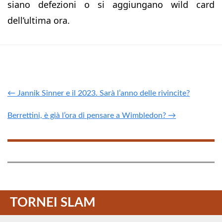
siano defezioni o si aggiungano wild card
dell’ultima ora.
← Jannik Sinner e il 2023. Sarà l’anno delle rivincite?
Berrettini, è già l’ora di pensare a Wimbledon? →
TORNEI SLAM