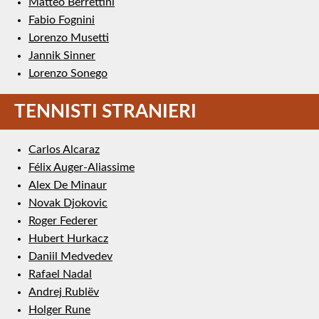
Matteo Berrettini
Fabio Fognini
Lorenzo Musetti
Jannik Sinner
Lorenzo Sonego
TENNISTI STRANIERI
Carlos Alcaraz
Félix Auger-Aliassime
Alex De Minaur
Novak Djokovic
Roger Federer
Hubert Hurkacz
Daniil Medvedev
Rafael Nadal
Andrej Rublëv
Holger Rune