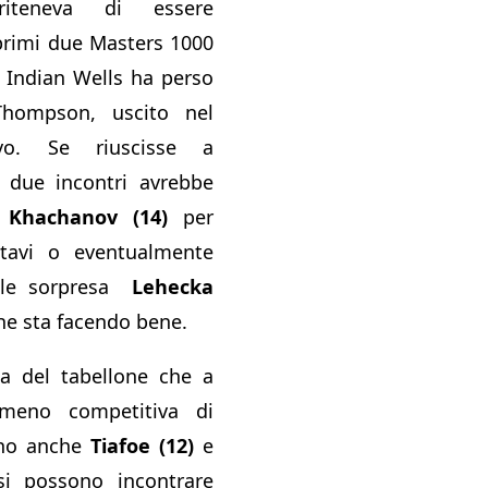
riteneva di essere
primi due Masters 1000
A Indian Wells ha perso
Thompson, uscito nel
ivo. Se riuscisse a
i due incontri avrebbe
o
Khachanov (14)
per
ttavi o eventualmente
bile sorpresa
Lehecka
he sta facendo bene.
sa del tabellone che a
meno competitiva di
ono anche
Tiafoe (12)
e
i possono incontrare