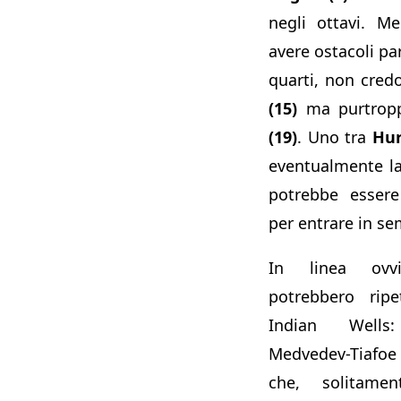
negli ottavi. M
avere ostacoli par
quarti, non cred
(15)
ma purtrop
(19)
. Uno tra
Hur
eventualmente l
potrebbe essere 
per entrare in se
In linea ovv
potrebbero ripe
Indian Wells
Medvedev-Tiafoe m
che, solitame