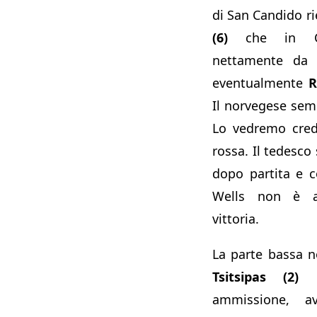
di San Candido r
(6)
che in Cal
nettamente da N
eventualmente
R
Il norvegese semb
Lo vedremo cred
rossa. Il tedesco
dopo partita e 
Wells non è a
vittoria.
La parte bassa 
Tsitsipas (2)
c
ammissione, a