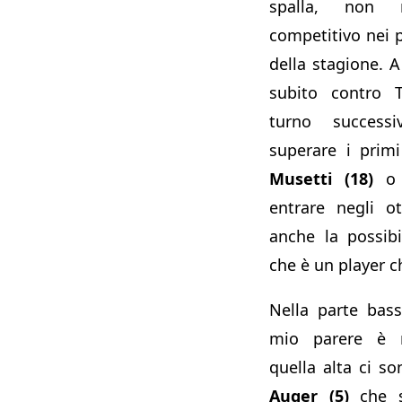
spalla, non 
competitivo nei 
della stagione. 
subito contro 
turno success
superare i prim
Musetti (18)
entrare negli o
anche la possi
che è un player c
Nella parte bas
mio parere è 
quella alta ci s
Auger (5)
che s