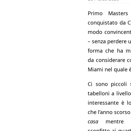
Primo Masters 
conquistato da Ca
modo convincente
– senza perdere un
forma che ha mo
da considerare c
Miami nel quale è 
Ci sono piccoli
tabelloni a livello
interessante è l
che l’anno scorso
casa
mentre qu
sconfitto ai quart