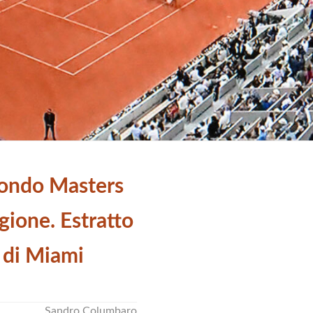
econdo Masters
gione. Estratto
e di Miami
Sandro Columbaro