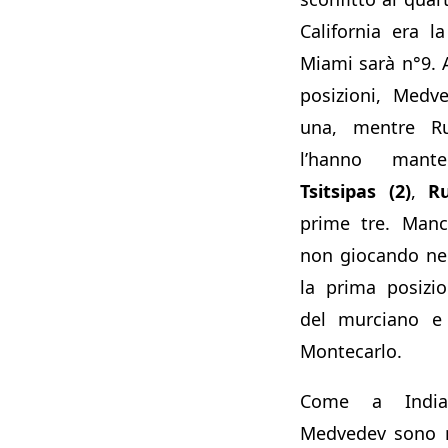
California era l
Miami sarà n°9. A
posizioni, Medv
una, mentre Ru
l’hanno mant
Tsitsipas (2)
,
R
prime tre. Manc
non giocando neg
la prima posizi
del murciano e
Montecarlo.
Come a India
Medvedev sono n