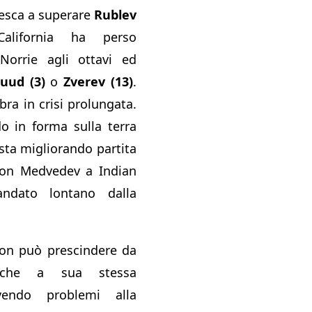
iesca a superare
Rublev
ifornia ha perso
orrie agli ottavi ed
uud (3)
o
Zverev (13)
.
ra in crisi prolungata.
o in forma sulla terra
 sta migliorando partita
con Medvedev a Indian
ndato lontano dalla
non può prescindere da
he a sua stessa
vendo problemi alla