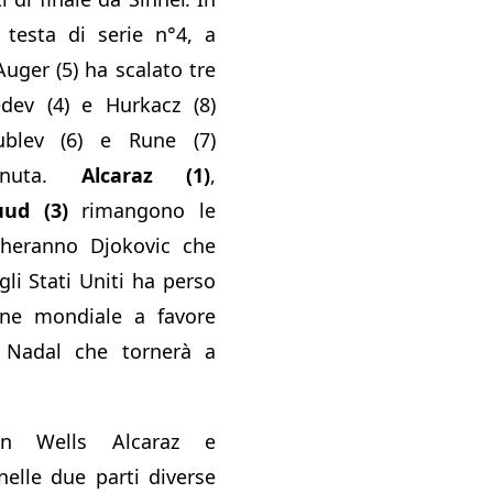
a testa di serie n°4, a
uger (5) ha scalato tre
edev (4) e Hurkacz (8)
blev (6) e Rune (7)
enuta.
Alcaraz (1)
,
uud (3)
rimangono le
heranno Djokovic che
li Stati Uniti ha perso
one mondiale a favore
 Nadal che tornerà a
n Wells Alcaraz e
elle due parti diverse