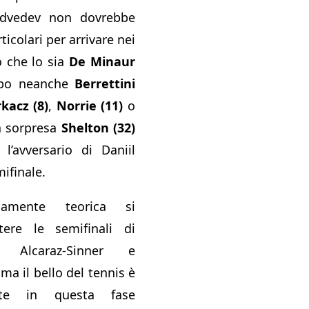
edvedev non dovrebbe
ticolari per arrivare nei
o che lo sia
De Minaur
po neanche
Berrettini
kacz (8)
,
Norrie (11)
o
a sorpresa
Shelton (32)
l’avversario di Daniil
mifinale.
iamente teorica si
tere le semifinali di
: Alcaraz-Sinner e
a il bello del tennis è
nte in questa fase