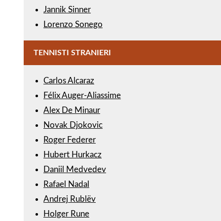
Jannik Sinner
Lorenzo Sonego
TENNISTI STRANIERI
Carlos Alcaraz
Félix Auger-Aliassime
Alex De Minaur
Novak Djokovic
Roger Federer
Hubert Hurkacz
Daniil Medvedev
Rafael Nadal
Andrej Rublëv
Holger Rune