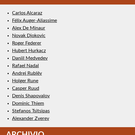
Carlos Alcaraz
Félix Auger-Aliassime
Alex De Minaur
Novak Djokovic
Roger Federer
Hubert Hurkacz
Daniil Medvedev
Rafael Nadal
Andrej Rublëv
Holger Rune
Casper Ruud
Denis Shapovalov
Dominic Thiem
Stefanos Tsitsipas
Alexander Zverev
ARCHIVIO