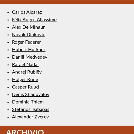
Carlos Alcaraz
Félix Auger-Aliassime
Alex De Minaur
Novak Djokovic
Roger Federer
Hubert Hurkacz
Daniil Medvedev
Rafael Nadal
Andrej Rublëv
Holger Rune
Casper Ruud
Denis Shapovalov
Dominic Thiem
Stefanos Tsitsipas
Alexander Zverev
ARCHIVIO