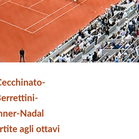
Cecchinato-
errettini-
inner-Nadal
rtite agli ottavi