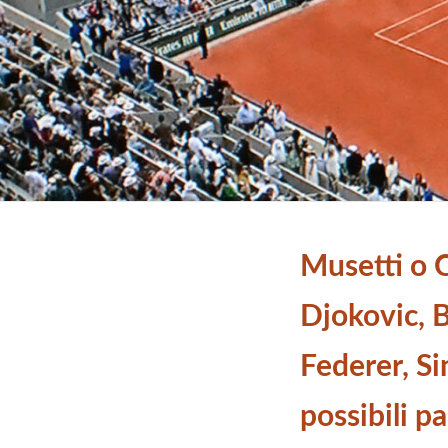
Musetti o 
Djokovic, B
Federer, S
possibili pa