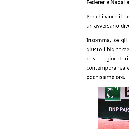
Federer e Nadal a
Per chi vince il d
un avversario div
Insomma, se gli 
giusto i big thre
nostri giocator
contemporanea e
pochissime ore.