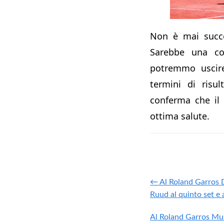
Non è mai succe
Sarebbe una coi
potremmo uscir
termini di risul
conferma che il
ottima salute.
← Al Roland Garros 
Ruud al quinto set e ar
Al Roland Garros Mus