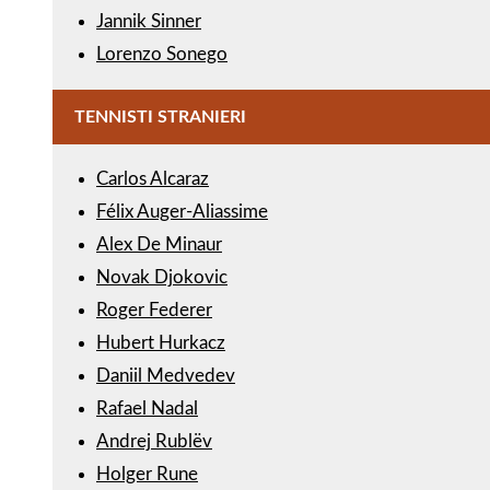
Jannik Sinner
Lorenzo Sonego
TENNISTI STRANIERI
Carlos Alcaraz
Félix Auger-Aliassime
Alex De Minaur
Novak Djokovic
Roger Federer
Hubert Hurkacz
Daniil Medvedev
Rafael Nadal
Andrej Rublëv
Holger Rune