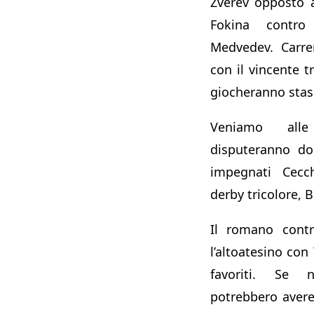
Zverev opposto a
Fokina contro
Medvedev. Carre
con il vincente t
giocheranno stas
Veniamo all
disputeranno d
impegnati Cecc
derby tricolore, B
Il romano cont
l’altoatesino co
favoriti. Se 
potrebbero avere