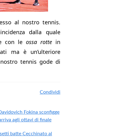
sso al nostro tennis.
ncidenza dalla quale
e con le
ossa rotte
in
tati ma è un’ulteriore
 nostro tennis gode di
Condividi
Davidovich Fokina sconfigge
riva agli ottavi di finale
etti batte Cecchinato al