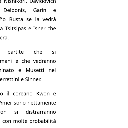
 Nishikori, Davidovich
 Delbonis, Garin e
ño Busta se la vedrà
ra Tsitsipas e Isner che
era.
e partite che si
omani e che vedranno
hinato e Musetti nel
errettini e Sinner.
ro il coreano Kwon e
n Ymer sono nettamente
non si distrarranno
 con molte probabilità