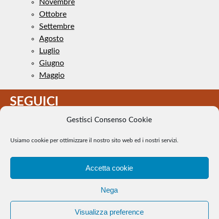
Novembre
Ottobre
Settembre
Agosto
Luglio
Giugno
Maggio
SEGUICI
Gestisci Consenso Cookie
Usiamo cookie per ottimizzare il nostro sito web ed i nostri servizi.
Accetta cookie
Il Tennis a pezzi - Alcune immagini presenti nel sito sono di
Nega
pubblico dominio. Se il loro uso costituisce una violazione dei
diritti d’autore, se ne faccia comunicazione e si provvederà alla
Visualizza preference