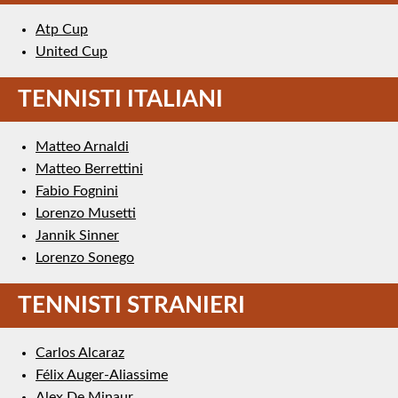
Atp Cup
United Cup
TENNISTI ITALIANI
Matteo Arnaldi
Matteo Berrettini
Fabio Fognini
Lorenzo Musetti
Jannik Sinner
Lorenzo Sonego
TENNISTI STRANIERI
Carlos Alcaraz
Félix Auger-Aliassime
Alex De Minaur