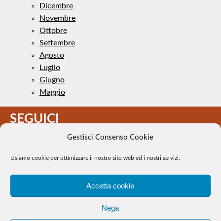
Dicembre
Novembre
Ottobre
Settembre
Agosto
Luglio
Giugno
Maggio
SEGUICI
Gestisci Consenso Cookie
Usiamo cookie per ottimizzare il nostro sito web ed i nostri servizi.
Accetta cookie
Il Tennis a pezzi - Alcune immagini presenti nel sito sono di
Nega
pubblico dominio. Se il loro uso costituisce una violazione dei