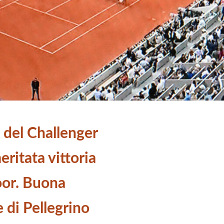
e del Challenger
eritata vittoria
oor. Buona
 di Pellegrino