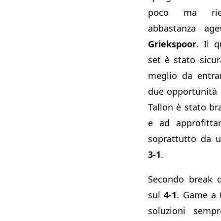
poco ma rie
abbastanza ag
Griekspoor
. Il 
set è stato sicu
meglio da entra
due opportunità p
Tallon è stato br
e ad approfittar
soprattutto da 
3-1
.
Secondo break d
sul
4-1
. Game a 
soluzioni semp