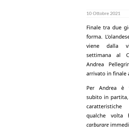
10 Ottobre 2021
Finale tra due g
forma. L’olandes
viene dalla vi
settimana al C
Andrea Pellegri
arrivato in finale
Per Andrea è f
subito in partita
caratteristiche
qualche volta h
carburare
immedi