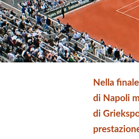
Nella final
di Napoli m
di Grieksp
prestazione