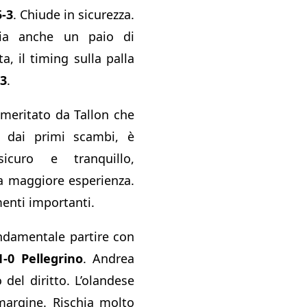
5-3
. Chiude in sicurezza.
lia anche un paio di
a, il timing sulla palla
-3
.
meritato da Tallon che
 dai primi scambi, è
icuro e tranquillo,
a maggiore esperienza.
enti importanti.
ndamentale partire con
1-0 Pellegrino
. Andrea
 del diritto. L’olandese
argine. Rischia molto