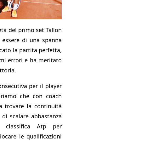
età del primo set Tallon
i essere di una spanna
ato la partita perfetta,
mi errori e ha meritato
toria.
nsecutiva per il player
periamo che con coach
 trovare la continuità
 di scalare abbastanza
 classifica Atp per
ocare le qualificazioni