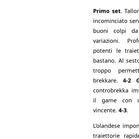
Primo set
. Tall
incominciato se
buoni colpi da
variazioni. Pr
potenti le trai
bastano. Al sesto
troppo permett
brekkare.
4-2 G
controbrekka im
il game con un
vincente.
4-3
.
L’olandese impon
traiettorie rapi