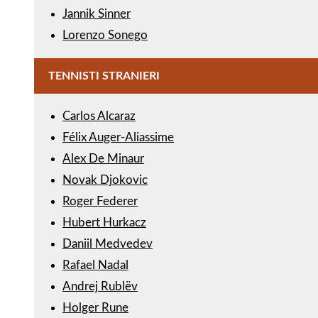
Jannik Sinner
Lorenzo Sonego
TENNISTI STRANIERI
Carlos Alcaraz
Félix Auger-Aliassime
Alex De Minaur
Novak Djokovic
Roger Federer
Hubert Hurkacz
Daniil Medvedev
Rafael Nadal
Andrej Rublëv
Holger Rune