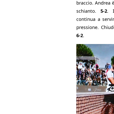
braccio. Andrea 
schianto.
5-2
. 
continua a servi
pressione. Chiu
6-2
.