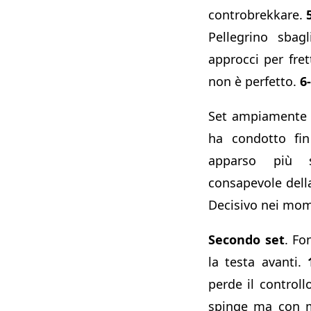
controbrekkare.
Pellegrino sbag
approcci per frett
non è perfetto.
6
Set ampiamente 
ha condotto fin
apparso più s
consapevole dell
Decisivo nei mom
Secondo set
. Fo
la testa avanti.
perde il controllo
spinge ma con m