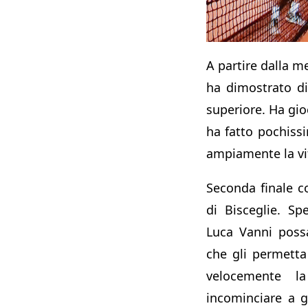
A partire dalla m
ha dimostrato d
superiore. Ha gioc
ha fatto pochissi
ampiamente la vit
Seconda finale co
di Bisceglie. S
Luca Vanni possa
che gli permetta
velocemente la
incominciare a gi