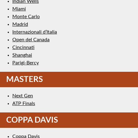
Indian Wells
Miami
Monte Carlo
Madrid
Internazionali d’Italia
Open del Canada
Cincinnati
Shanghai
Parigi-Bercy
MASTERS
Next Gen
ATP Finals
COPPA DAVIS
Coppa Davis