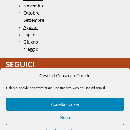
Novembre
Ottobre
Settembre
Agosto
Luglio
Giugno
Maggio
SEGUICI
Gestisci Consenso Cookie
Usiamo cookie per ottimizzare il nostro sito web ed i nostri servizi.
Accetta cookie
Il Tennis a pezzi - Alcune immagini presenti nel sito sono di
Nega
pubblico dominio. Se il loro uso costituisce una violazione dei
diritti d’autore, se ne faccia comunicazione e si provvederà alla