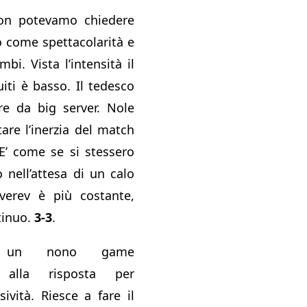
on potevamo chiedere
to come spettacolarità e
bi. Vista l’intensità il
iti è basso. Il tedesco
re da big server. Nole
are l’inerzia del match
 E’ come se si stessero
 nell’attesa di un calo
 Zverev è più costante,
tinuo.
3-3
.
a un nono game
e alla risposta per
sività. Riesce a fare il