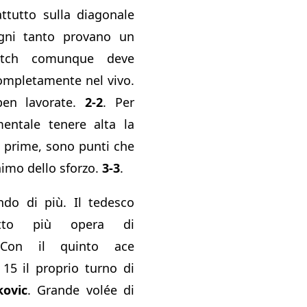
ttutto sulla diagonale
gni tanto provano un
atch comunque deve
ompletamente nel vivo.
ben lavorate.
2-2
. Per
entale tenere alta la
e prime, sono punti che
nimo dello sforzo.
3-3
.
ndo di più. Il tedesco
tto più opera di
 Con il quinto ace
 15 il proprio turno di
kovic
. Grande volée di