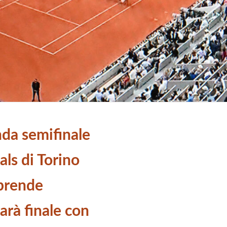
nda semifinale
als di Torino
prende
arà finale con