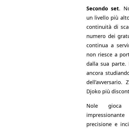
Secondo set
. N
un livello più al
continuità di scam
numero dei gratu
continua a servi
non riesce a port
dalla sua parte.
ancora studiando
dell’avversario.
Djoko più discon
Nole gioc
impressionant
precisione e inci