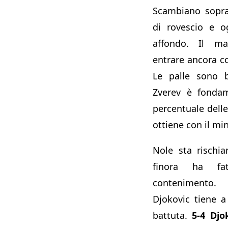
Scambiano sopra
di rovescio e o
affondo. Il m
entrare ancora c
Le palle sono 
Zverev è fondam
percentuale dell
ottiene con il mi
Nole sta rischia
finora ha fa
contenimento.
Djokovic tiene a
battuta.
5-4
Djo