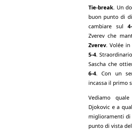
Tie-break
. Un do
buon punto di di
cambiare sul
4
Zverev che mant
Zverev
. Volée in
5-4
. Straordinari
Sascha che ottie
6-4
. Con un ser
incassa il primo 
Vediamo quale 
Djokovic e a quale
miglioramenti di
punto di vista de