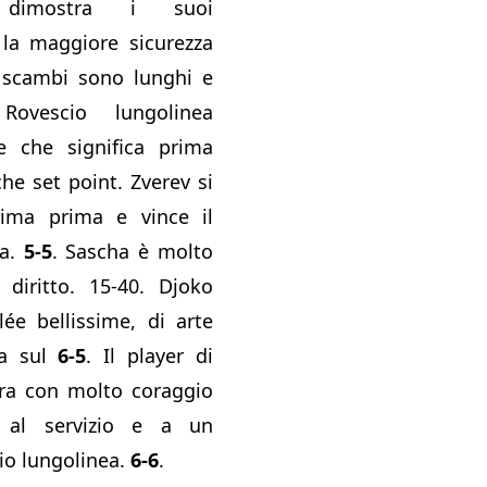
dimostra i suoi
 la maggiore sicurezza
i scambi sono lunghi e
Rovescio lungolinea
e che significa prima
he set point. Zverev si
tima prima e vince il
za.
5-5
. Sascha è molto
 diritto. 15-40. Djoko
ée bellissime, di arte
ta sul
6-5
. Il player di
a con molto coraggio
 al servizio e a un
io lungolinea.
6-6
.