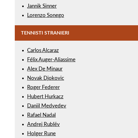
Jannik Sinner
Lorenzo Sonego
TENNISTI STRANIERI
Carlos Alcaraz
Félix Auger-Aliassime
Alex De Minaur
Novak Djokovic
Roger Federer
Hubert Hurkacz
Daniil Medvedev
Rafael Nadal
Andrej Rublëv
Holger Rune