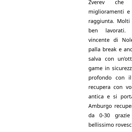
Zverev che 
miglioramenti e
raggiunta. Molt
ben lavorati. 
vincente di Nol
palla break e anc
salva con un’ot
game in sicurez
profondo con il
recupera con vol
antica e si por
Amburgo recuper
da 0-30 grazie
bellissimo rovesc