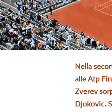
Nella seco
alle Atp Fin
Zverev sor
Djokovic. S