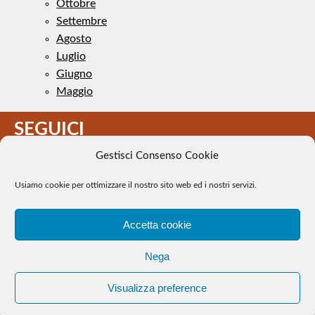
Ottobre
Settembre
Agosto
Luglio
Giugno
Maggio
SEGUICI
Gestisci Consenso Cookie
Usiamo cookie per ottimizzare il nostro sito web ed i nostri servizi.
Accetta cookie
Il Tennis a pezzi - Alcune immagini presenti nel sito sono di
Nega
pubblico dominio. Se il loro uso costituisce una violazione dei
diritti d’autore, se ne faccia comunicazione e si provvederà alla
Visualizza preference
loro rimozione. |
WEB Trieste