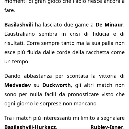
momenti di gran gioco che Fabio riesce ancora a
fare.
Basilashvili
ha lasciato due game a
De Minaur
.
L’australiano sembra in crisi di fiducia e di
risultati. Corre sempre tanto ma la sua palla non
esce più fluida dalle corde della racchetta come
un tempo.
Dando abbastanza per scontata la vittoria di
Medvedev
su
Duckworth
, gli altri match non
sono per nulla facili da pronosticare visto che
ogni giorno le sorprese non mancano.
Tra i match più interessanti mi limito a segnalare
Basilashvili-Hurkacz
,
Rublev-Isner
,