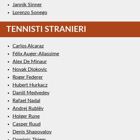
Jannik Sinner
Lorenzo Sonego
TENNISTI STRANIERI
Carlos Alcaraz
Félix Auger-Aliassime
Alex De Minaur
Novak Djokovic
Roger Federer
Hubert Hurkacz
Daniil Medvedev
Rafael Nadal
Andrej Rublëv
Holger Rune
Casper Ruud
Denis Shapovalov
Dominic Thiem