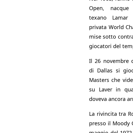
Open, nacque g
texano Lamar H
privata World C
mise sotto contrat
giocatori del tem
Il 26 novembre d
di Dallas si gio
Masters che vide 
su Laver in qua
doveva ancora arr
La rivincita tra 
presso il Moody C
maggio del 1972 