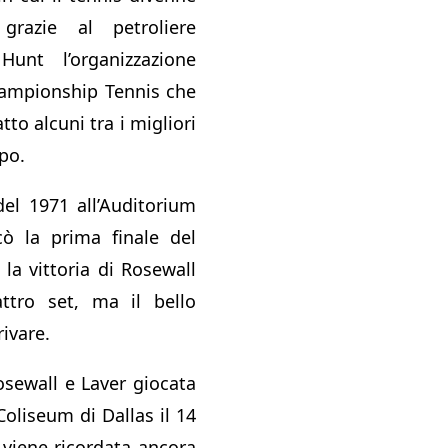
razie al petroliere
unt l’organizzazione
hampionship Tennis che
to alcuni tra i migliori
po.
el 1971 all’Auditorium
cò la prima finale del
la vittoria di Rosewall
ttro set, ma il bello
ivare.
Rosewall e Laver giocata
oliseum di Dallas il 14
viene ricordata ancora