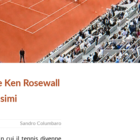
e Ken Rosewall
ssimi
Sandro Columbaro
in cui il tennis divenne