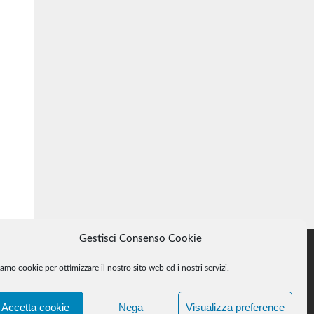
Gestisci Consenso Cookie
amo cookie per ottimizzare il nostro sito web ed i nostri servizi.
e, se ne faccia comunicazione e si provvederà alla loro rimozione.
Accetta cookie
Nega
Visualizza preference