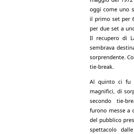
oggi come uno s
il primo set per 
per due set a uno
Il recupero di 
sembrava destina
sorprendente. Co
tie-break.
Al quinto ci fu 
magnifici, di sor
secondo tie-br
furono messe a d
del pubblico pres
spettacolo dall