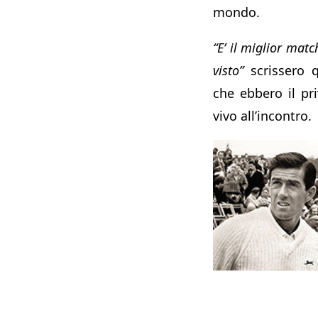
mondo.
“E’ il miglior matc
visto”
scrissero q
che ebbero il pri
vivo all’incontro.