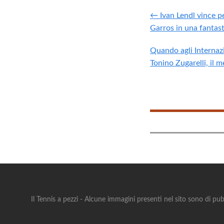
← Ivan Lendl vince pe
Garros in una fantas
Quando agli Internazio
Tonino Zugarelli, il m
Il Tennis a pezzi - Alcune immagini presenti nel sito sono di pub