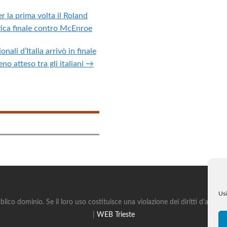
r la prima volta il Roland
tica finale contro McEnroe
nali d’Italia arrivò in finale
eno atteso tra gli italiani →
Usi
blico dominio. Se il loro uso costituisce una violazione dei diritti d’autor
|
WEB Trieste