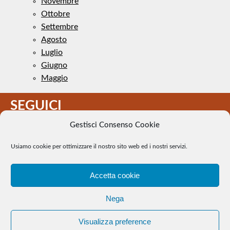
Novembre
Ottobre
Settembre
Agosto
Luglio
Giugno
Maggio
SEGUICI
Gestisci Consenso Cookie
Usiamo cookie per ottimizzare il nostro sito web ed i nostri servizi.
Accetta cookie
Il Tennis a pezzi - Alcune immagini presenti nel sito sono di
Nega
pubblico dominio. Se il loro uso costituisce una violazione dei
diritti d’autore, se ne faccia comunicazione e si provvederà alla
Visualizza preference
loro rimozione. |
WEB Trieste