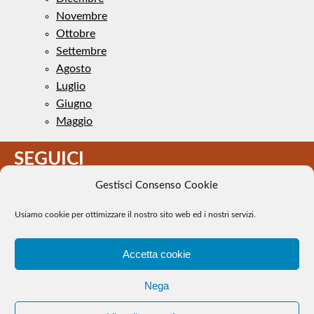
Novembre
Ottobre
Settembre
Agosto
Luglio
Giugno
Maggio
SEGUICI
Gestisci Consenso Cookie
Usiamo cookie per ottimizzare il nostro sito web ed i nostri servizi.
Accetta cookie
Il Tennis a pezzi - Alcune immagini presenti nel sito sono di
Nega
pubblico dominio. Se il loro uso costituisce una violazione dei
diritti d’autore, se ne faccia comunicazione e si provvederà alla