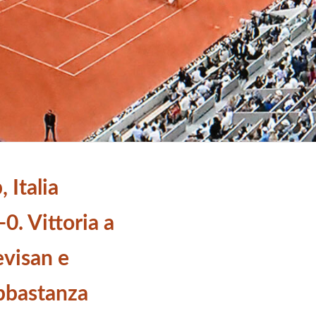
 Italia
0. Vittoria a
evisan e
bbastanza