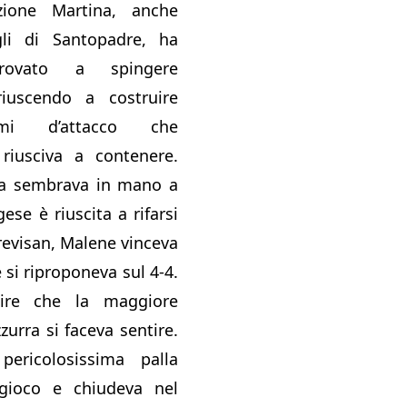
zione Martina, anche
gli di Santopadre, ha
provato a spingere
iuscendo a costruire
emi d’attacco che
 riusciva a contenere.
ta sembrava in mano a
ese è riuscita a rifarsi
Trevisan, Malene vinceva
 e si riproponeva sul 4-4.
ire che la maggiore
zurra si faceva sentire.
ericolosissima palla
gioco e chiudeva nel