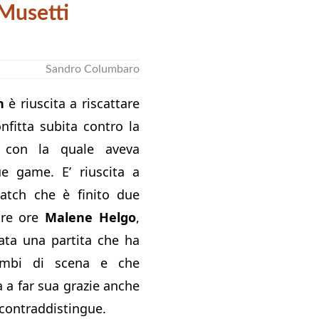
 Musetti
Sandro Columbaro
n
è riuscita a riscattare
nfitta subita contro la
a con la quale aveva
ue game. E’ riuscita a
atch che è finito due
tre ore
Malene Helgo
,
ata una partita che ha
cambi di scena e che
ta a far sua grazie anche
a contraddistingue.