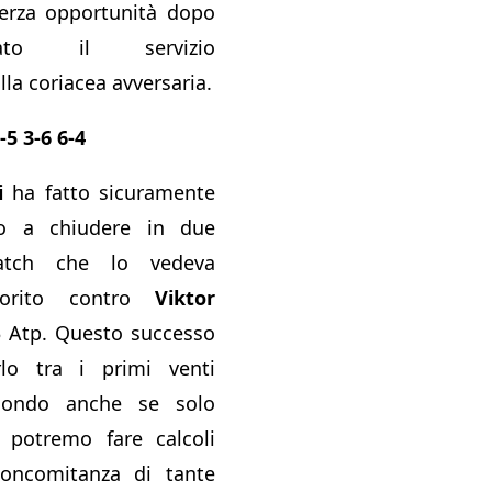
terza opportunità dopo
ato il servizio
lla coriacea avversaria.
5 3-6 6-4
i
ha fatto sicuramente
do a chiudere in due
atch che lo vedeva
vorito contro
Viktor
3 Atp. Questo successo
lo tra i primi venti
mondo anche se solo
 potremo fare calcoli
 concomitanza di tante