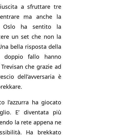
uscita a sfruttare tre
ientrare ma anche la
i Oslo ha sentito la
cere un set che non la
Una bella risposta della
n doppio fallo hanno
 Trevisan che grazie ad
escio dell’avversaria è
brekkare.
 l’azzurra ha giocato
lio. E’ diventata più
endo la rete appena ne
sibilità. Ha brekkato