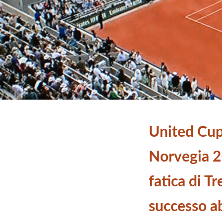
United Cup,
Norvegia 2-
fatica di Tr
successo a