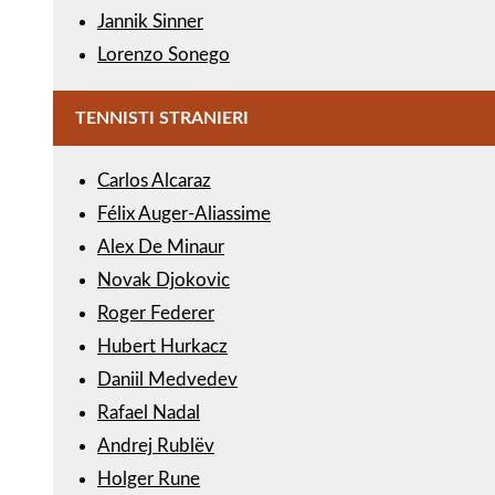
Jannik Sinner
Lorenzo Sonego
TENNISTI STRANIERI
Carlos Alcaraz
Félix Auger-Aliassime
Alex De Minaur
Novak Djokovic
Roger Federer
Hubert Hurkacz
Daniil Medvedev
Rafael Nadal
Andrej Rublëv
Holger Rune