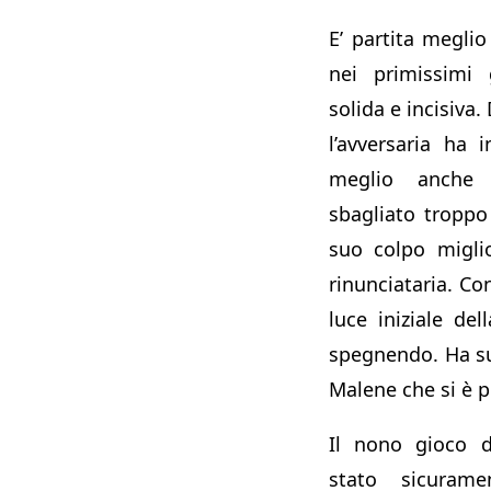
E’ partita meglio
nei primissimi
solida e incisiva.
l’avversaria ha 
meglio anche
sbagliato troppo 
suo colpo migli
rinunciataria. Co
luce iniziale de
spegnendo. Ha su
Malene che si è po
Il nono gioco d
stato sicurame