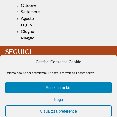
Ottobre
Settembre
Agosto
Luglio
Giugno
Maggio
SEGUICI
Gestisci Consenso Cookie
Usiamo cookie per ottimizzare il nostro sito web ed i nostri servizi.
Accetta cookie
Il Tennis a pezzi - Alcune immagini presenti nel sito sono di
Nega
pubblico dominio. Se il loro uso costituisce una violazione dei
diritti d’autore, se ne faccia comunicazione e si provvederà alla
Visualizza preference
loro rimozione. |
WEB Trieste