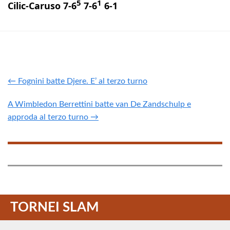
5
1
Cilic-Caruso 7-6
7-6
6-1
← Fognini batte Djere. E’ al terzo turno
A Wimbledon Berrettini batte van De Zandschulp e
approda al terzo turno →
TORNEI SLAM