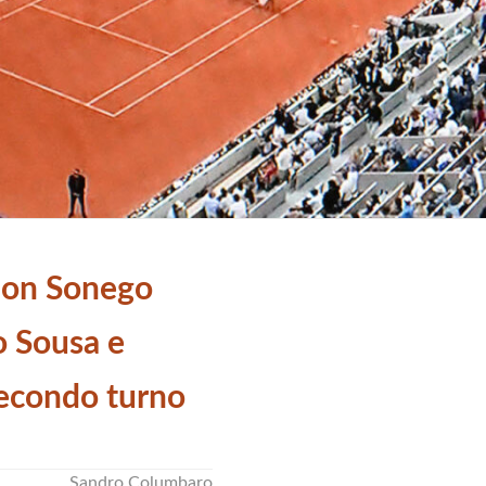
on Sonego
o Sousa e
secondo turno
Sandro Columbaro