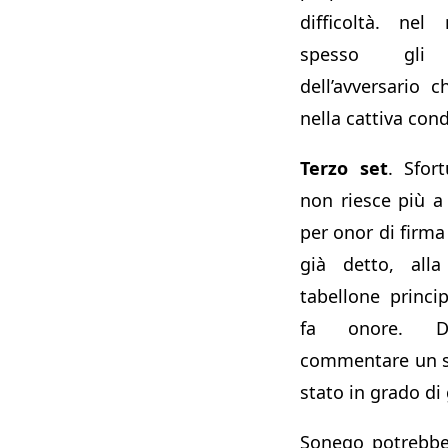
difficoltà. nel
spesso gli 
dell’avversario c
nella cattiva cond
Terzo set
. Sfor
non riesce più a
per onor di firma
già detto, all
tabellone princi
fa onore. Di
commentare un se
stato in grado di
Sonego potrebbe