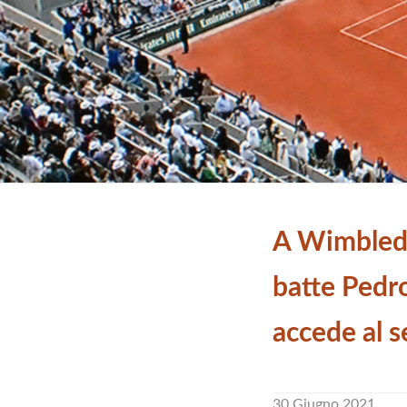
A Wimbled
batte Pedr
accede al 
30 Giugno 2021