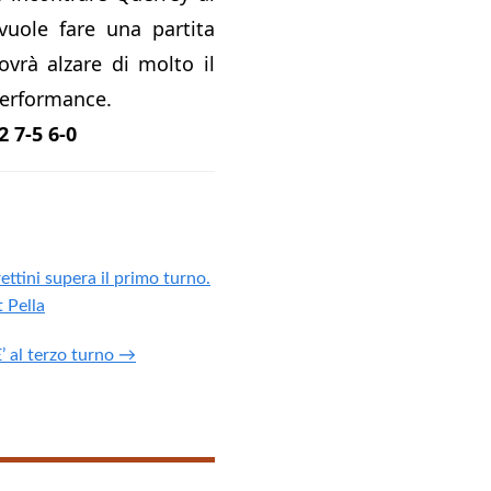
vuole fare una partita
ovrà alzare di molto il
 performance.
 7-5 6-0
tini supera il primo turno.
t Pella
E’ al terzo turno →