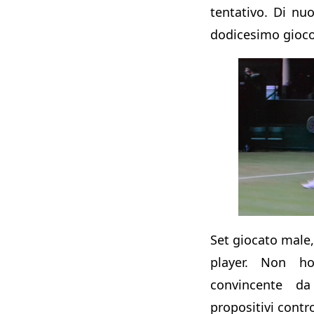
tentativo. Di nu
dodicesimo gioco
Set giocato male
player. Non h
convincente da
propositivi contr