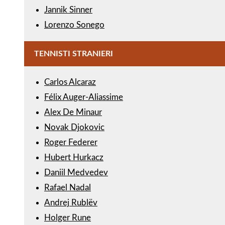
Jannik Sinner
Lorenzo Sonego
TENNISTI STRANIERI
Carlos Alcaraz
Félix Auger-Aliassime
Alex De Minaur
Novak Djokovic
Roger Federer
Hubert Hurkacz
Daniil Medvedev
Rafael Nadal
Andrej Rublëv
Holger Rune