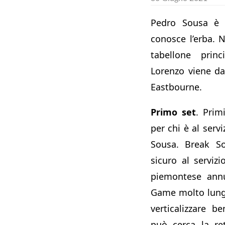
Pedro Sousa è 
conosce l’erba. 
tabellone prin
Lorenzo viene dal
Eastbourne.
Primo set
. Prim
per chi è al servi
Sousa. Break So
sicuro al servizi
piemontese annu
Game molto lung
verticalizzare 
può cerca la ret