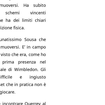
 muoversi. Ha subito
schemi vincenti
he ha dei limiti chiari
izione fisica.
tunatissimo Sousa che
 muoversi. E’ in campo
 visto che era, come ho
a prima presenza nel
pale di Wimbledon. Gli
fficile e ingiusto
t che in pratica non è
 giocare.
 incontrare Querrey al