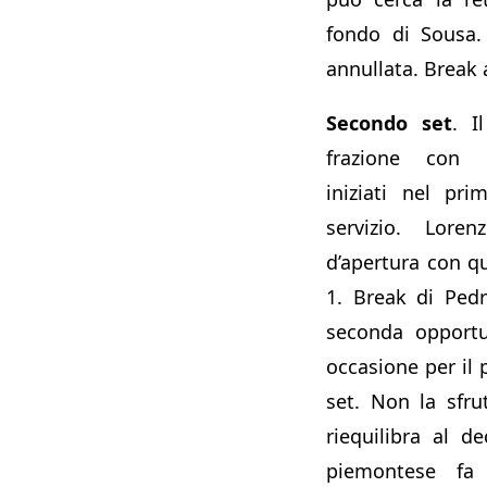
fondo di Sousa.
annullata. Break a
Secondo set
. I
frazione con 
iniziati nel pr
servizio. Lore
d’apertura con qua
1. Break di Ped
seconda opportu
occasione per il 
set. Non la sfrut
riequilibra al 
piemontese fa