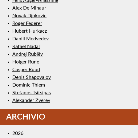
Félix Auger-Aliassime
Alex De Minaur
Novak Djokovic
Roger Federer
Hubert Hurkacz
Daniil Medvedev
Rafael Nadal
Andrej Rublëv
Holger Rune
Casper Ruud
Denis Shapovalov
Dominic Thiem
Stefanos Tsitsipas
Alexander Zverev
ARCHIVIO
2026