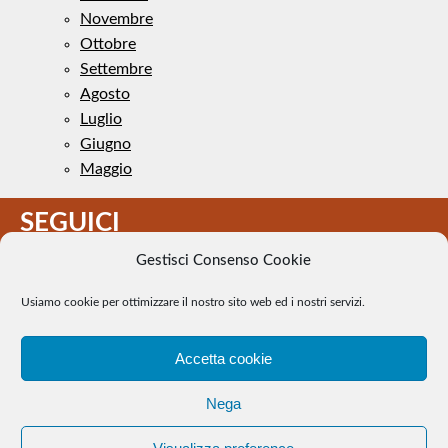
Novembre
Ottobre
Settembre
Agosto
Luglio
Giugno
Maggio
SEGUICI
Gestisci Consenso Cookie
Usiamo cookie per ottimizzare il nostro sito web ed i nostri servizi.
Accetta cookie
Il Tennis a pezzi - Alcune immagini presenti nel sito sono di
Nega
pubblico dominio. Se il loro uso costituisce una violazione dei
diritti d’autore, se ne faccia comunicazione e si provvederà alla