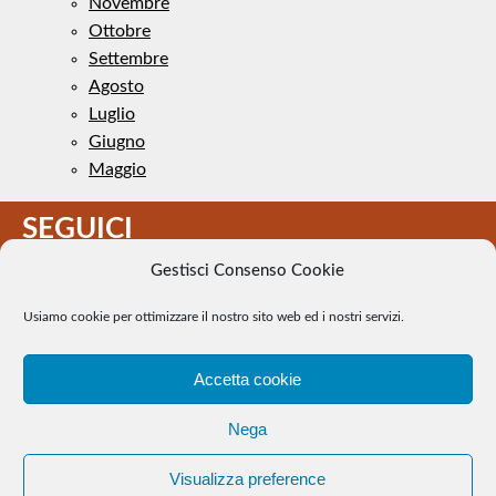
Novembre
Ottobre
Settembre
Agosto
Luglio
Giugno
Maggio
SEGUICI
Gestisci Consenso Cookie
Usiamo cookie per ottimizzare il nostro sito web ed i nostri servizi.
Accetta cookie
Il Tennis a pezzi - Alcune immagini presenti nel sito sono di
Nega
pubblico dominio. Se il loro uso costituisce una violazione dei
diritti d’autore, se ne faccia comunicazione e si provvederà alla
Visualizza preference