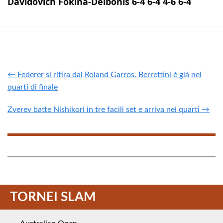
Davidovich Fokina-Delbonis 6-4 6-4 4-6 6-4
← Federer si ritira dal Roland Garros. Berrettini è già nei
quarti di finale
Zverev batte Nishikori in tre facili set e arriva nei quarti →
TORNEI SLAM