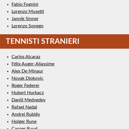
Fabio Fognini
Lorenzo Musetti
Jannik Sinner
Lorenzo Sonego
TENNISTI STRANIERI
Carlos Alcaraz
Félix Auger-Aliassime
Alex De Minaur
Novak Djokovic
Roger Federer
Hubert Hurkacz
Daniil Medvedev
Rafael Nadal
Andrej Rublëv
Holger Rune
Casper Ruud