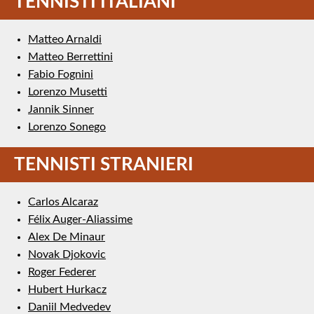
TENNISTI ITALIANI
Matteo Arnaldi
Matteo Berrettini
Fabio Fognini
Lorenzo Musetti
Jannik Sinner
Lorenzo Sonego
TENNISTI STRANIERI
Carlos Alcaraz
Félix Auger-Aliassime
Alex De Minaur
Novak Djokovic
Roger Federer
Hubert Hurkacz
Daniil Medvedev