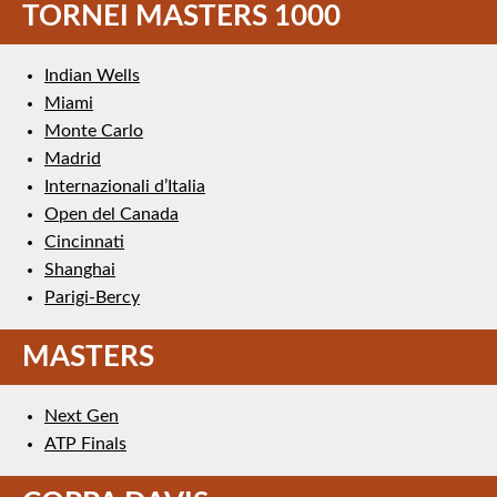
TORNEI MASTERS 1000
Indian Wells
Miami
Monte Carlo
Madrid
Internazionali d’Italia
Open del Canada
Cincinnati
Shanghai
Parigi-Bercy
MASTERS
Next Gen
ATP Finals