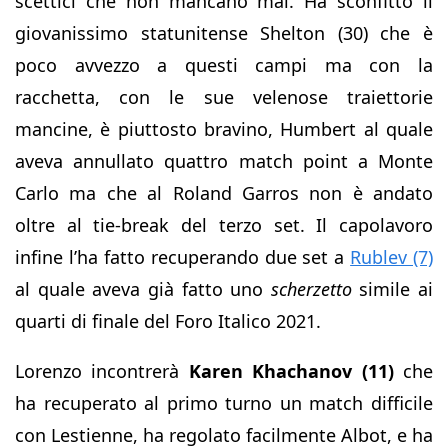
scettici che non mancano mai. Ha sconfitto il
giovanissimo statunitense Shelton (30) che è
poco avvezzo a questi campi ma con la
racchetta, con le sue velenose traiettorie
mancine, è piuttosto bravino, Humbert al quale
aveva annullato quattro match point a Monte
Carlo ma che al Roland Garros non è andato
oltre al tie-break del terzo set. Il capolavoro
infine l’ha fatto recuperando due set a
Rublev (7)
al quale aveva già fatto uno
scherzetto
simile ai
quarti di finale del Foro Italico 2021.
Lorenzo incontrerà
Karen
Khachanov (11)
che
ha recuperato al primo turno un match difficile
con Lestienne, ha regolato facilmente Albot, e ha