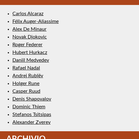
Carlos Alcaraz
Félix Auger-Aliassime
Alex De Minaur
Novak Djokovic
Roger Federer
Hubert Hurkacz
Daniil Medvedev
Rafael Nadal
Andrej Rublëv
Holger Rune
Casper Ruud
Denis Shapovalov
Dominic Thiem
Stefanos Tsitsipas
Alexander Zverev
ARCHIVIO