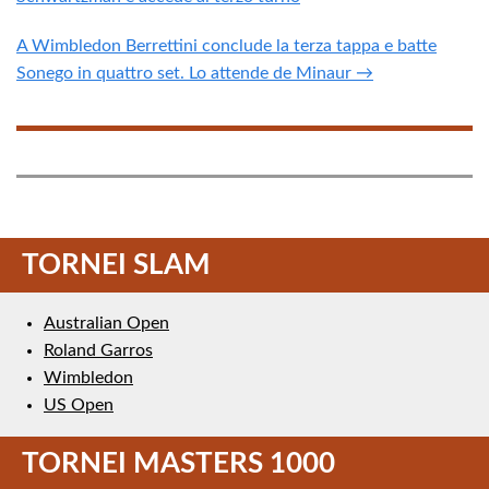
A Wimbledon Berrettini conclude la terza tappa e batte
Sonego in quattro set. Lo attende de Minaur →
TORNEI SLAM
Australian Open
Roland Garros
Wimbledon
US Open
TORNEI MASTERS 1000