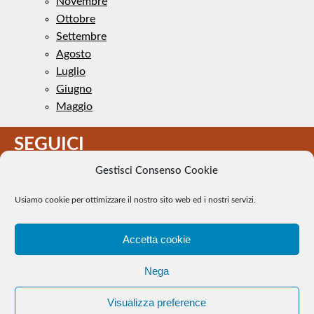
Novembre
Ottobre
Settembre
Agosto
Luglio
Giugno
Maggio
SEGUICI
Gestisci Consenso Cookie
Usiamo cookie per ottimizzare il nostro sito web ed i nostri servizi.
Accetta cookie
Il Tennis a pezzi - Alcune immagini presenti nel sito sono di
Nega
pubblico dominio. Se il loro uso costituisce una violazione dei
diritti d’autore, se ne faccia comunicazione e si provvederà alla
Visualizza preference
loro rimozione. |
WEB Trieste