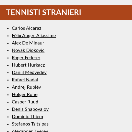
TENNISTI STRANIERI
Carlos Alcaraz
Félix Auger-Aliassime
Alex De Minaur
Novak Djokovic
Roger Federer
Hubert Hurkacz
Daniil Medvedev
Rafael Nadal
Andrej Rublëv
Holger Rune
Casper Ruud
Denis Shapovalov
Dominic Thiem
Stefanos Tsitsipas
Alexander Zverev