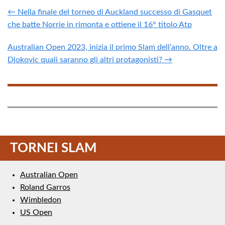
← Nella finale del torneo di Auckland successo di Gasquet
che batte Norrie in rimonta e ottiene il 16° titolo Atp
Australian Open 2023, inizia il primo Slam dell’anno. Oltre a
Djokovic quali saranno gli altri protagonisti? →
TORNEI SLAM
Australian Open
Roland Garros
Wimbledon
US Open