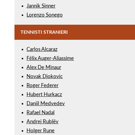
Jannik Sinner
Lorenzo Sonego
TENNISTI STRANIERI
Carlos Alcaraz
Félix Auger-Aliassime
Alex De Minaur
Novak Djokovic
Roger Federer
Hubert Hurkacz
Daniil Medvedev
Rafael Nadal
Andrej Rublëv
Holger Rune