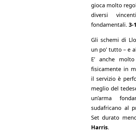
gioca molto regol
diversi vince
fondamentali.
3-
Gli schemi di Ll
un po’ tutto – e 
E’ anche molto 
fisicamente in 
il servizio è per
meglio del tedes
un’arma fonda
sudafricano al 
Set durato meno
Harris
.