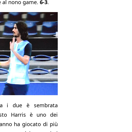
 e al nono game.
6-3
.
tra i due è sembrata
esto Harris è uno dei
’anno ha giocato di più