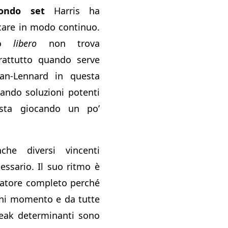
condo set
Harris ha
care in modo continuo.
cio
libero
non trova
rattutto quando serve
an-Lennard in questa
vando soluzioni potenti
sta giocando un po’
che diversi vincenti
essario. Il suo ritmo è
catore completo perché
gni momento e da tutte
break determinanti sono