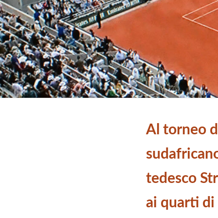
Al torneo d
sudafricano
tedesco St
ai quarti di