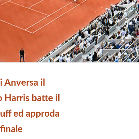
i Anversa il
 Harris batte il
ruff ed approda
 finale