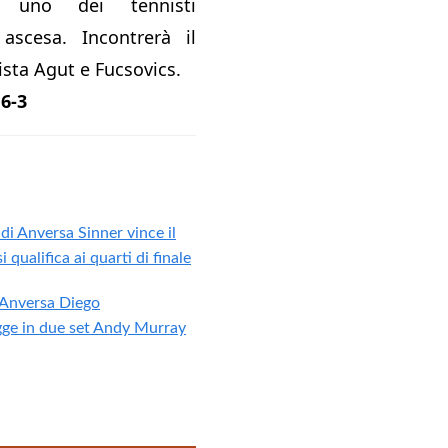
 uno dei tennisti
ascesa. Incontrerà il
ista Agut e Fucsovics.
 6-3
i Anversa Sinner vince il
 qualifica ai quarti di finale
 Anversa Diego
ge in due set Andy Murray