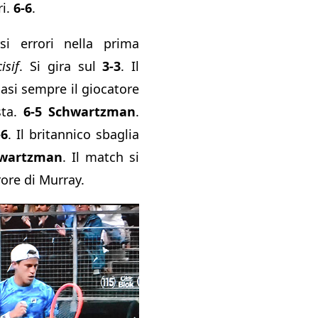
ri.
6-6
.
rsi errori nella prima
isif
. Si gira sul
3-3
. Il
asi sempre il giocatore
sta.
6-5 Schwartzman
.
-6
. Il britannico sbaglia
hwartzman
. Il match si
ore di Murray.