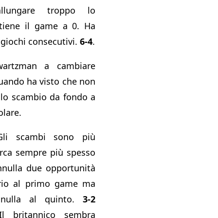
llungare troppo lo
tiene il game a 0. Ha
 giochi consecutivi.
6-4
.
wartzman a cambiare
quando ha visto che non
e lo scambio da fondo a
olare.
Gli scambi sono più
erca sempre più spesso
nnulla due opportunità
sario al primo game ma
nulla al quinto.
3-2
Il britannico sembra