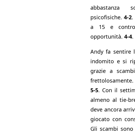
abbastanza s
psicofisiche.
4-2
.
a 15 e contro
opportunità.
4-4
.
Andy fa sentire l
indomito e si r
grazie a scambi
frettolosamente.
5-5
. Con il sett
almeno al tie-b
deve ancora arri
giocato con cons
Gli scambi sono s