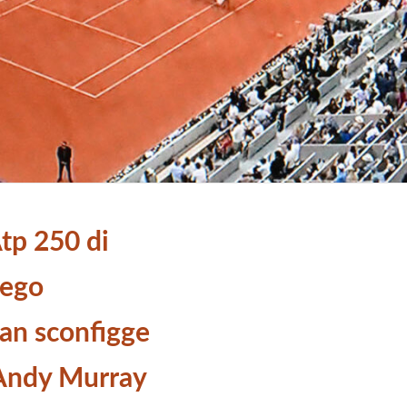
tp 250 di
iego
an sconfigge
 Andy Murray