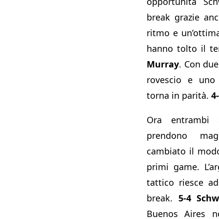
opportunità Sch
break grazie an
ritmo e un’ottim
hanno tolto il t
Murray
. Con due 
rovescio e uno d
torna in parità.
4
Ora entrambi s
prendono magg
cambiato il modo
primi game. L’a
tattico riesce 
break.
5-4 Sch
Buenos Aires n