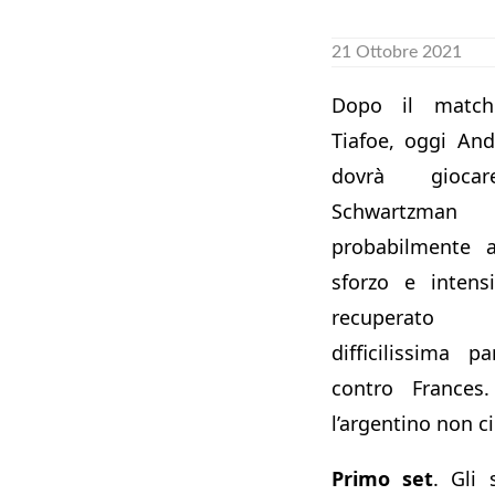
21 Ottobre 2021
Dopo il match
Tiafoe, oggi And
dovrà gioca
Schwartzm
probabilmente a
sforzo e intens
recuperato f
difficilissima p
contro Frances.
l’argentino non c
Primo set
. Gli