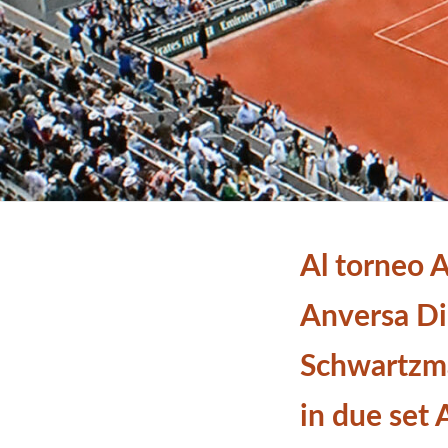
Al torneo A
Anversa D
Schwartzm
in due set