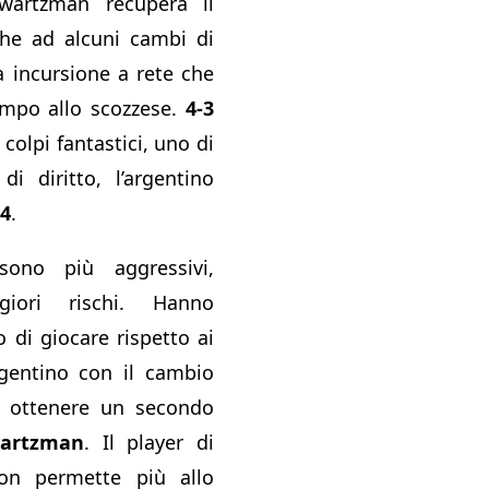
wartzman recupera il
che ad alcuni cambi di
a incursione a rete che
empo allo scozzese.
4-3
colpi fantastici, uno di
i diritto, l’argentino
-4
.
ono più aggressivi,
iori rischi. Hanno
 di giocare rispetto ai
rgentino con il cambio
ad ottenere un secondo
wartzman
. Il player di
on permette più allo