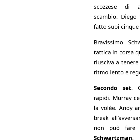
scozzese di a
scambio. Diego 
fatto suoi cinque
Bravissimo Sch
tattica in corsa 
riusciva a tener
ritmo lento e reg
Secondo set
. 
rapidi. Murray c
la volée. Andy a
break all’avver
non può fare 
Schwartzman
. 