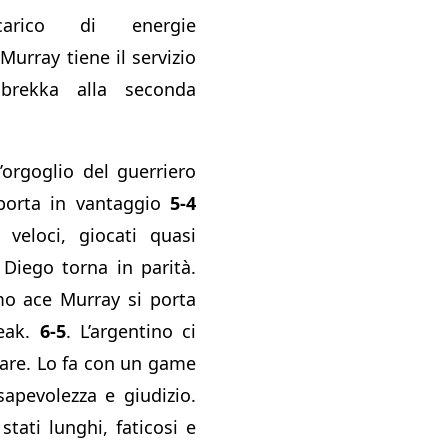
carico di energie
 Murray tiene il servizio
brekka alla seconda
’orgoglio del guerriero
iporta in vantaggio
5-4
 veloci, giocati quasi
 Diego torna in parità.
imo ace Murray si porta
reak.
6-5
. L’argentino ci
vare. Lo fa con un game
apevolezza e giudizio.
tati lunghi, faticosi e