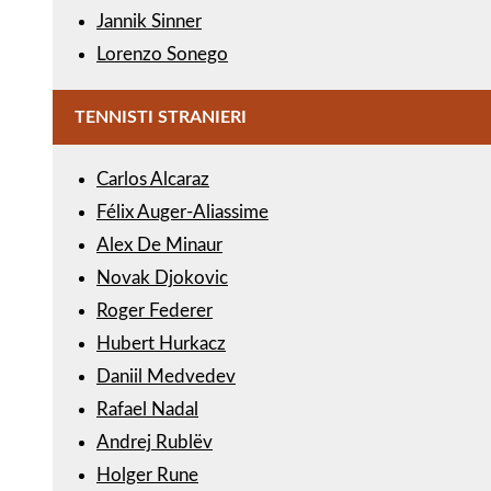
Jannik Sinner
Lorenzo Sonego
TENNISTI STRANIERI
Carlos Alcaraz
Félix Auger-Aliassime
Alex De Minaur
Novak Djokovic
Roger Federer
Hubert Hurkacz
Daniil Medvedev
Rafael Nadal
Andrej Rublëv
Holger Rune