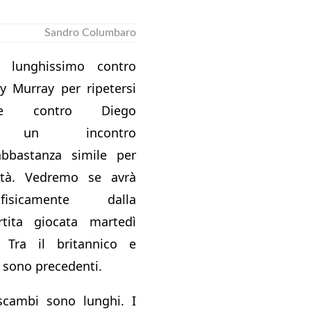
Sandro Columbaro
 lunghissimo contro
y Murray per ripetersi
re contro Diego
an un incontro
bbastanza simile per
ità. Vedremo se avrà
isicamente dalla
artita giocata martedì
 Tra il britannico e
i sono precedenti.
 scambi sono lunghi. I