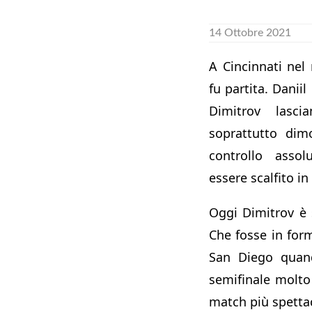
14 Ottobre 2021
A Cincinnati nel
fu partita. Danii
Dimitrov lasc
soprattutto dim
controllo asso
essere scalfito i
Oggi Dimitrov è 
Che fosse in for
San Diego quan
semifinale molto
match più spettac