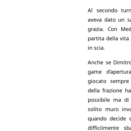
Al secondo tur
aveva dato un s
grazia. Con Med
partita della vita
in scia.
Anche se Dimitro
game d’apertu
giocato sempre 
della frazione 
possibile ma di 
solito muro inva
quando decide d
difficilmente s