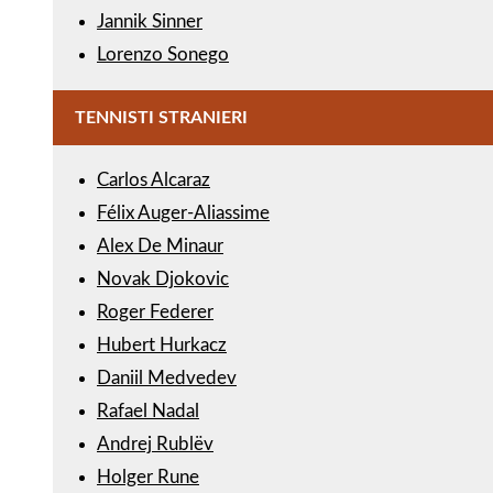
Jannik Sinner
Lorenzo Sonego
TENNISTI STRANIERI
Carlos Alcaraz
Félix Auger-Aliassime
Alex De Minaur
Novak Djokovic
Roger Federer
Hubert Hurkacz
Daniil Medvedev
Rafael Nadal
Andrej Rublëv
Holger Rune