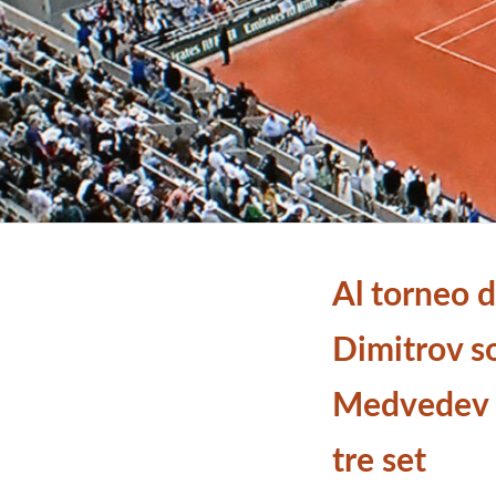
Al torneo d
Dimitrov s
Medvedev e
tre set