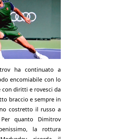
trov ha continuato a
odo encomiabile con lo
e con diritti e rovesci da
utto braccio e sempre in
no costretto il russo a
. Per quanto Dimitrov
enissimo, la rottura
Medvedev ricorda il