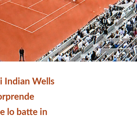
i Indian Wells
orprende
 lo batte in