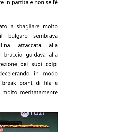
e in partita e non se l’è
iato a sbagliare molto
il bulgaro sembrava
lina attaccata alla
l braccio guidava alla
rezione dei suoi colpi
decelerando in modo
 break point di fila e
to molto meritatamente