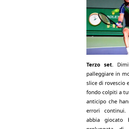
Terzo set
. Dimi
palleggiare in m
slice di rovescio 
fondo colpiti a t
anticipo che han
errori continui
abbia giocato b
prolungata di 