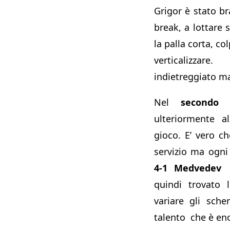
Grigor è stato br
break, a lottare 
la palla corta, co
verticalizz
indietreggiato ma
Nel
secondo 
ulteriormente al
gioco. E’ vero ch
servizio ma ogni 
4-1 Medvedev
G
quindi trovato 
variare gli sche
talento che è en