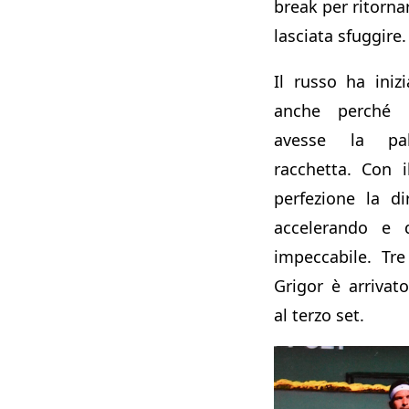
break per ritornar
lasciata sfuggire.
Il russo ha iniz
anche perché 
avesse la pal
racchetta. Con i
perfezione la di
accelerando e 
impeccabile. Tre
Grigor è arriva
al terzo set.