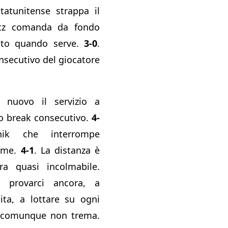
tatunitense strappa il
itz comanda da fondo
tto quando serve.
3-0
.
secutivo del giocatore
i nuovo il servizio a
rto break consecutivo.
4-
nik che interrompe
game.
4-1
. La distanza è
a quasi incolmabile.
 provarci ancora, a
ita, a lottare su ogni
z comunque non trema.