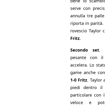
bene lo scambio
serve con preci
annulla tre pall
riporta in parità
rovescio Taylor 
Fritz
.
Secondo set
. 
pesante con il
accelera. Lo stat
game anche con l
1-0 Fritz
. Taylor
piedi dentro i
particolare con i
veloce e pot