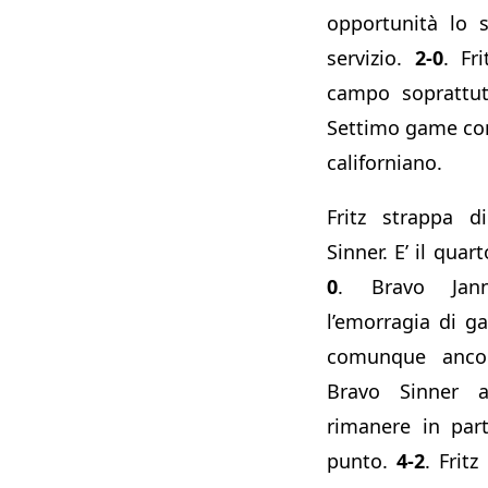
opportunità lo s
servizio.
2-0
. Fr
campo soprattu
Settimo game con
californiano.
Fritz strappa d
Sinner. E’ il qua
0
. Bravo Jan
l’emorragia di 
comunque ancor
Bravo Sinner a
rimanere in part
punto.
4-2
. Frit