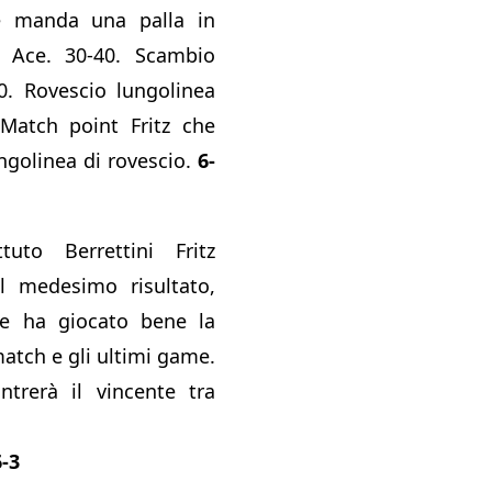
e manda una palla in
0. Ace. 30-40. Scambio
0. Rovescio lungolinea
 Match point Fritz che
ngolinea di rovescio.
6-
uto Berrettini Fritz
il medesimo risultato,
e ha giocato bene la
atch e gli ultimi game.
ntrerà il vincente tra
6-3