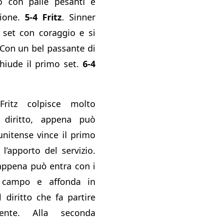
 con palle pesanti e
sione.
5-4 Fritz
. Sinner
e set con coraggio e si
. Con un bel passante di
chiude il primo set.
6-4
Fritz colpisce molto
 diritto, appena può
unitense vince il primo
’apporto del servizio.
 appena può entra con i
l campo e affonda in
l diritto che fa partire
ente. Alla seconda