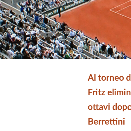
Al torneo d
Fritz elimin
ottavi dopo
Berrettini