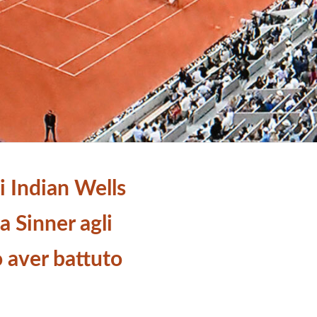
i Indian Wells
a Sinner agli
 aver battuto