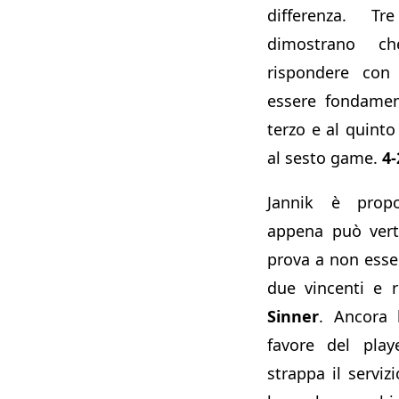
differenza. Tr
dimostrano c
rispondere con 
essere fondamen
terzo e al quinto
al sesto game.
4-
Jannik è propo
appena può vertic
prova a non esse
due vincenti e 
Sinner
. Ancora 
favore del pla
strappa il serviz