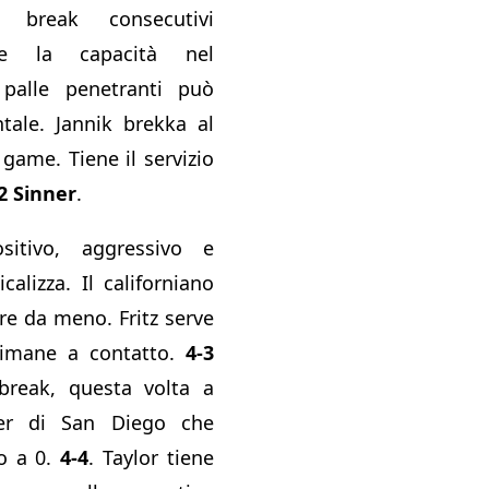
e break consecutivi
he la capacità nel
palle penetranti può
tale. Jannik brekka al
 game. Tiene il servizio
2 Sinner
.
sitivo, aggressivo e
alizza. Il californiano
re da meno. Fritz serve
rimane a contatto.
4-3
break, questa volta a
yer di San Diego che
io a 0.
4-4
. Taylor tiene