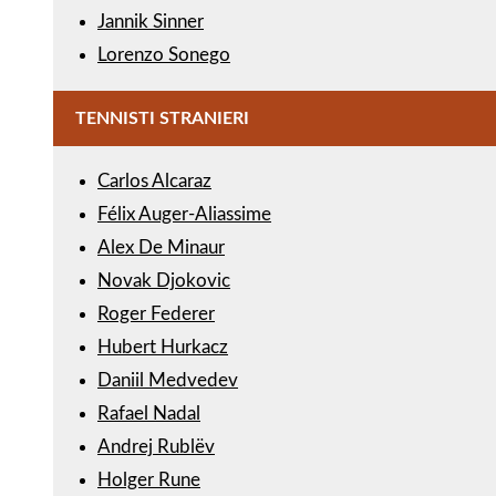
Jannik Sinner
Lorenzo Sonego
TENNISTI STRANIERI
Carlos Alcaraz
Félix Auger-Aliassime
Alex De Minaur
Novak Djokovic
Roger Federer
Hubert Hurkacz
Daniil Medvedev
Rafael Nadal
Andrej Rublëv
Holger Rune