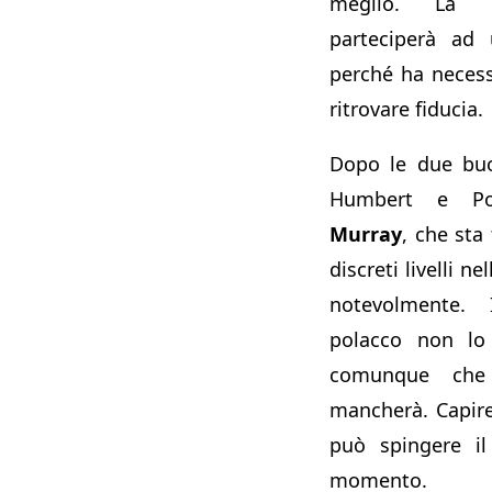
meglio. La p
parteciperà ad 
perché ha necessi
ritrovare fiducia.
Dopo le due buo
Humbert e Posp
Murray
, che sta
discreti livelli ne
notevolmente.
polacco non lo 
comunque che
mancherà. Capir
può spingere il
momento.