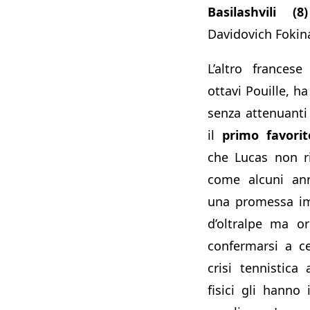
Basilashvili (8)
Davidovich Fokina
L’altro frances
ottavi Pouille, h
senza attenuant
il
primo favori
che Lucas non r
come alcuni ann
una promessa im
d’oltralpe ma o
confermarsi a cer
crisi tennistica
fisici gli hanno