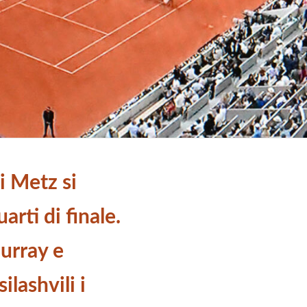
i Metz si
arti di finale.
urray e
ilashvili i