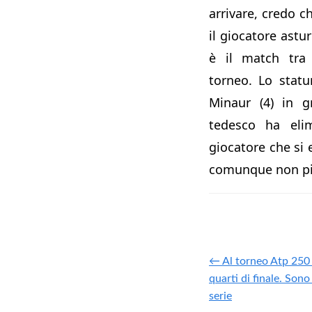
arrivare, credo 
il giocatore astu
è il match tra 
torneo. Lo stat
Minaur (4) in g
tedesco ha elim
giocatore che si 
comunque non più
← Al torneo Atp 250 
quarti di finale. Sono
serie