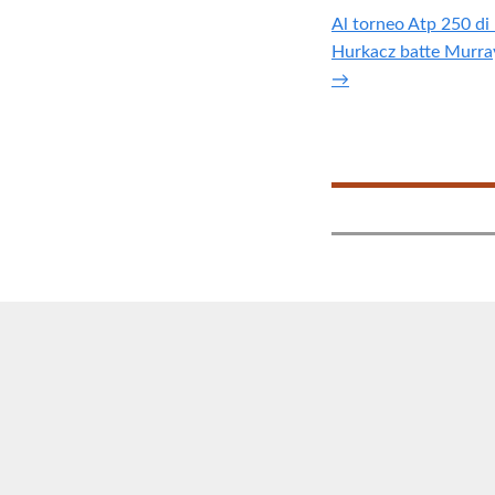
Al torneo Atp 250 di 
Hurkacz batte Murray
→