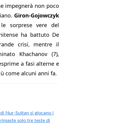
che impegnerà non poco
riano.
Giron-Gojowczyk
le sorprese vere del
unitense ha battuto De
rande crisi, mentre il
inato Khachanov (7),
esprime a fasi alterne e
 come alcuni anni fa.
di Nur-Sultan si giocano i
 rimaste solo tre teste di