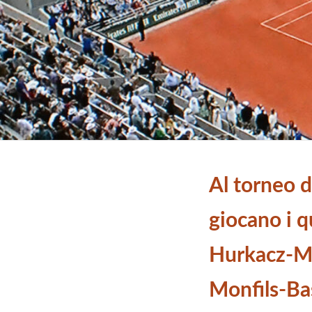
Al torneo d
giocano i qu
Hurkacz-M
Monfils-Bas