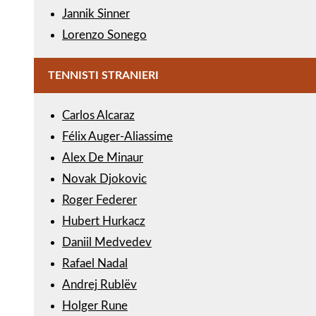
Jannik Sinner
Lorenzo Sonego
TENNISTI STRANIERI
Carlos Alcaraz
Félix Auger-Aliassime
Alex De Minaur
Novak Djokovic
Roger Federer
Hubert Hurkacz
Daniil Medvedev
Rafael Nadal
Andrej Rublëv
Holger Rune