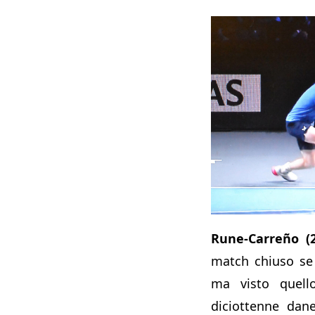
Rune-Carreño
(
match chiuso se 
ma visto quell
diciottenne dan