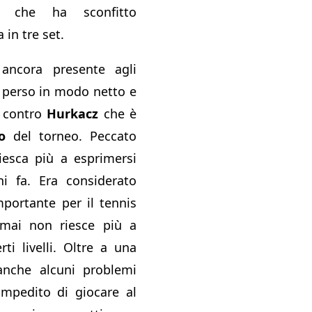
che ha sconfitto
 in tre set.
e ancora presente agli
a perso in modo netto e
i contro
Hurkacz
che è
to
del torneo. Peccato
iesca più a esprimersi
i fa. Era considerato
portante per il tennis
rmai non riesce più a
ti livelli. Oltre a una
 anche alcuni problemi
 impedito di giocare al