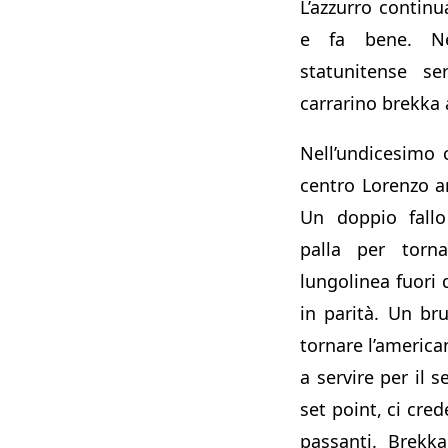
L’azzurro contin
e fa bene. N
statunitense se
carrarino brekka a
Nell’undicesimo
centro Lorenzo a
Un doppio fallo
palla per torn
lungolinea fuori 
in parità. Un bru
tornare l’america
a servire per il 
set point, ci cre
passanti. Brekk