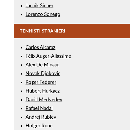
Jannik Sinner
Lorenzo Sonego
TENNISTI STRANIERI
Carlos Alcaraz
Félix Auger-Aliassime
Alex De Minaur
Novak Djokovic
Roger Federer
Hubert Hurkacz
Daniil Medvedev
Rafael Nadal
Andrej Rublëv
Holger Rune