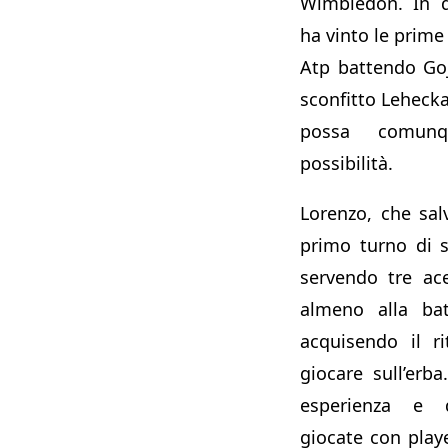
Wimbledon. In q
ha vinto le prime 
Atp battendo Goj
sconfitto Lehecka
possa comun
possibilità.
Lorenzo, che sal
primo turno di se
servendo tre ac
almeno alla bat
acquisendo il r
giocare sull’erba
esperienza e q
giocate con play