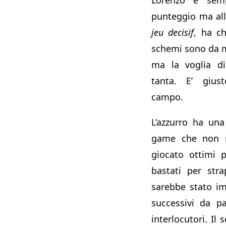
punteggio ma all
jeu decisif
, ha ch
schemi sono da m
ma la voglia di
tanta. E’ giust
campo.
L’azzurro ha una
game che non ri
giocato ottimi 
bastati per str
sarebbe stato i
successivi da p
interlocutori. Il 