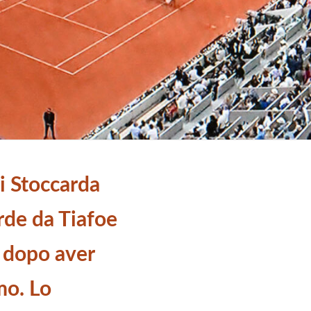
i Stoccarda
rde da Tiafoe
t dopo aver
mo. Lo