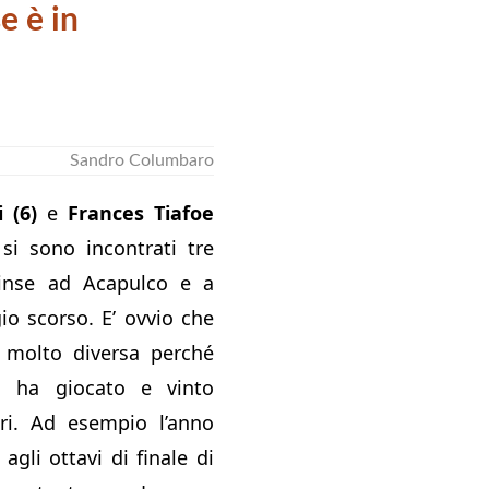
e è in
Sandro Columbaro
 (6)
e
Frances Tiafoe
si sono incontrati tre
vinse ad Acapulco e a
o scorso. E’ ovvio che
è molto diversa perché
es ha giocato e vinto
tri. Ad esempio l’anno
agli ottavi di finale di