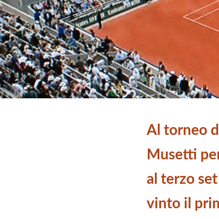
Al torneo d
Musetti pe
al terzo se
vinto il pri