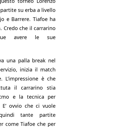
uesto torneo Lorenzo
partite su erba a livello
o e Barrere. Tiafoe ha
. Credo che il carrarino
que avere le sue
va una palla break nel
rvizio, inizia il match
e. L’impressione è che
tuta il carrarino stia
itmo e la tecnica per
. E’ ovvio che ci vuole
uindi tante partite
er come Tiafoe che per