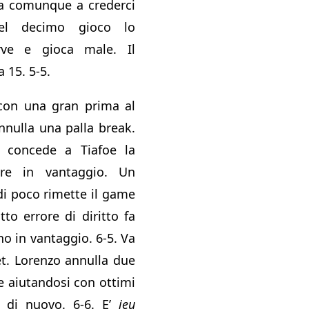
ua comunque a crederci
el decimo gioco lo
rve e gioca male. Il
 15. 5-5.
 con una gran prima al
nnulla una palla break.
 concede a Tiafoe la
are in vantaggio. Un
di poco rimette il game
tto errore di diritto fa
no in vantaggio. 6-5. Va
set. Lorenzo annulla due
de aiutandosi con ottimi
a di nuovo. 6-6. E’
jeu