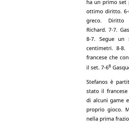
ha un primo set 
ottimo diritto. 6-
greco. Diritt
Richard. 7-7. Gas
8-7. Segue un 
centimetri. 8-8.
francese che con
8
il set. 7-6
Gasque
Stefanos è parti
stato il frances
di alcuni game e
proprio gioco. M
nella prima frazi