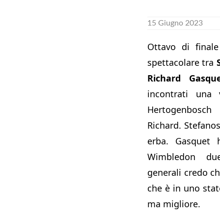
15 Giugno 2023
Ottavo di final
spettacolare tra
Richard Gasqu
incontrati una 
Hertogenbosc
Richard. Stefano
erba. Gasquet h
Wimbledon due
generali credo che
che è in uno sta
ma migliore.