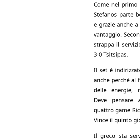
Come nel primo 
Stefanos parte be
e grazie anche a 
vantaggio. Secon
strappa il serviz
3-0 Tsitsipas.
Il set è indirizza
anche perché al f
delle energie, 
Deve pensare a
quattro game Rich
Vince il quinto gi
Il greco sta se