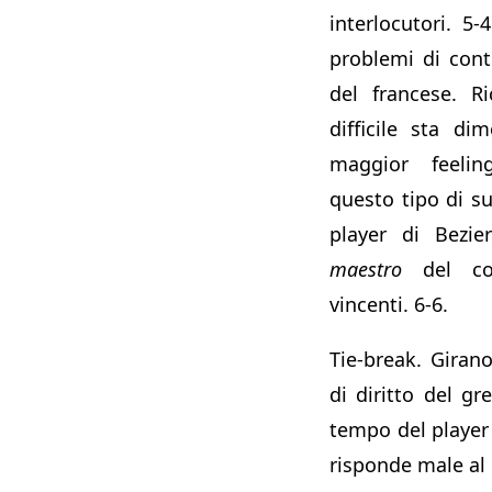
interlocutori. 5-
problemi di contr
del francese. R
difficile sta d
maggior feeli
questo tipo di sup
player di Bezie
maestro
del col
vincenti. 6-6.
Tie-break. Girano
di diritto del gr
tempo del player 
risponde male al 