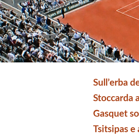
Sull’erba d
Stoccarda a
Gasquet s
Tsitsipas e 