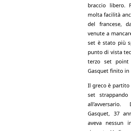
braccio libero. 
molta facilità an
del francese, d
venute a mancare
set è stato più s
punto di vista tec
terzo set point
Gasquet finito in 
Il greco è partit
set strappando 
all’avversari
Gasquet, 37 ann
aveva nessun in