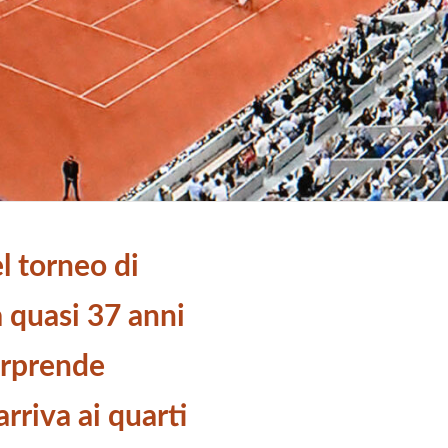
el torneo di
 quasi 37 anni
orprende
arriva ai quarti