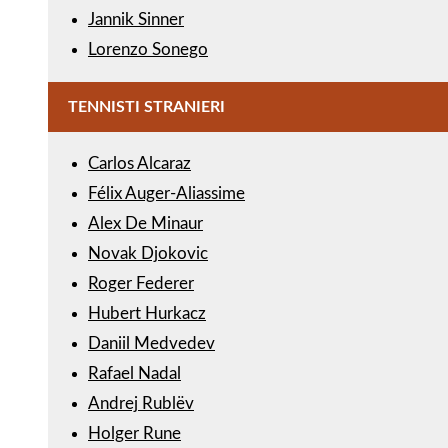
Jannik Sinner
Lorenzo Sonego
TENNISTI STRANIERI
Carlos Alcaraz
Félix Auger-Aliassime
Alex De Minaur
Novak Djokovic
Roger Federer
Hubert Hurkacz
Daniil Medvedev
Rafael Nadal
Andrej Rublëv
Holger Rune