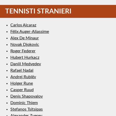
TENNISTI STRANIERI
Carlos Alcaraz
Félix Auger-Aliassime
Alex De Minaur
Novak Djokovic
Roger Federer
Hubert Hurkacz
Daniil Medvedev
Rafael Nadal
Andrej Rublëv
Holger Rune
Casper Ruud
Denis Shapovalov
Dominic Thiem
Stefanos Tsitsipas
Alexander Zverev