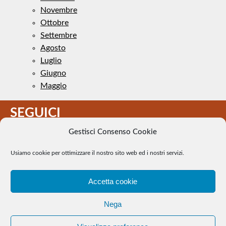
Novembre
Ottobre
Settembre
Agosto
Luglio
Giugno
Maggio
SEGUICI
Gestisci Consenso Cookie
Usiamo cookie per ottimizzare il nostro sito web ed i nostri servizi.
Accetta cookie
Il Tennis a pezzi - Alcune immagini presenti nel sito sono di
Nega
pubblico dominio. Se il loro uso costituisce una violazione dei
diritti d’autore, se ne faccia comunicazione e si provvederà alla