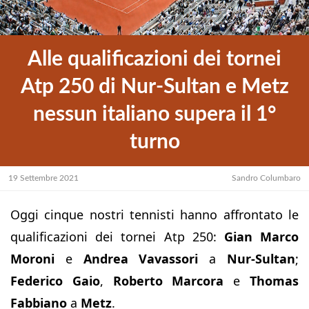
Alle qualificazioni dei tornei
Atp 250 di Nur-Sultan e Metz
nessun italiano supera il 1°
turno
19 Settembre 2021
Sandro Columbaro
Oggi cinque nostri tennisti hanno affrontato le
qualificazioni dei tornei Atp 250:
Gian Marco
Moroni
e
Andrea Vavassori
a
Nur-Sultan
;
Federico Gaio
,
Roberto Marcora
e
Thomas
Fabbiano
a
Metz
.