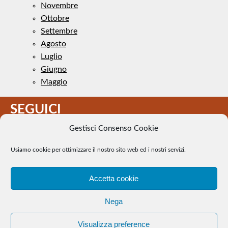
Novembre
Ottobre
Settembre
Agosto
Luglio
Giugno
Maggio
SEGUICI
Gestisci Consenso Cookie
Usiamo cookie per ottimizzare il nostro sito web ed i nostri servizi.
Accetta cookie
Il Tennis a pezzi - Alcune immagini presenti nel sito sono di
Nega
pubblico dominio. Se il loro uso costituisce una violazione dei
diritti d’autore, se ne faccia comunicazione e si provvederà alla
Visualizza preference