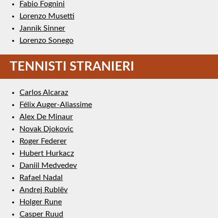
Fabio Fognini
Lorenzo Musetti
Jannik Sinner
Lorenzo Sonego
TENNISTI STRANIERI
Carlos Alcaraz
Félix Auger-Aliassime
Alex De Minaur
Novak Djokovic
Roger Federer
Hubert Hurkacz
Daniil Medvedev
Rafael Nadal
Andrej Rublëv
Holger Rune
Casper Ruud