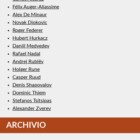
Félix Auger-Aliassime
Alex De Minaur
Novak Djokovic
Roger Federer
Hubert Hurkacz
Daniil Medvedev
Rafael Nadal
Andrej Rublëv
Holger Rune
Casper Ruud
Denis Shapovalov
Dominic Thiem
Stefanos Tsitsipas
Alexander Zverev
ARCHIVIO