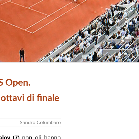
US Open.
 ottavi di finale
Sandro Columbaro
lov (7)
non gli hanno