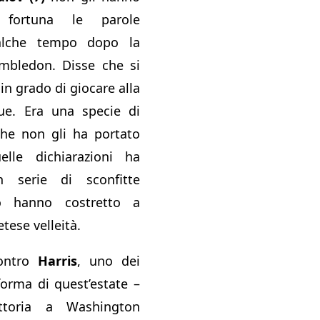
 fortuna le parole
alche tempo dopo la
imbledon. Disse che si
in grado di giocare alla
ue. Era una specie di
che non gli ha portato
lle dichiarazioni ha
n serie di sconfitte
o hanno costretto a
etese velleità.
contro
Harris
, uno dei
forma di quest’estate –
ittoria a Washington