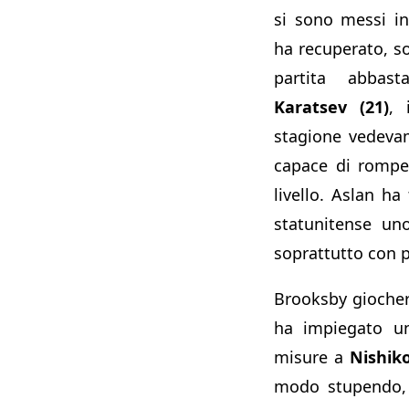
si sono messi in 
ha recuperato, s
partita abbasta
Karatsev (21)
, 
stagione vedeva
capace di romper
livello. Aslan ha
statunitense un
soprattutto con p
Brooksby gioche
ha impiegato un
misure a
Nishiko
modo stupendo, 