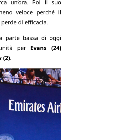
rca un’ora. Poi il suo
meno veloce perché il
 perde di efficacia.
la parte bassa di oggi
tunità per
Evans (24)
 (2)
.