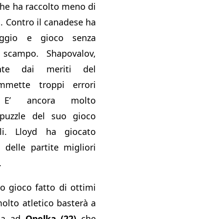
che ha raccolto meno di
. Contro il canadese ha
eggio e gioco senza
 scampo. Shapovalov,
ente dai meriti del
mmette troppi errori
 E’ ancora molto
 puzzle del suo gioco
li. Lloyd ha giocato
delle partite migliori
.
o gioco fatto di ottimi
olto atletico basterà a
ada ad
Opelka (22)
che