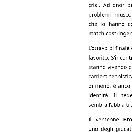
crisi. Ad onor 
problemi muscol
che lo hanno co
match costringend
L’ottavo di final
favorito. S’incon
stanno vivendo pe
carriera tennistic
di meno, è ancora
identità. Il te
sembra l’abbia t
Il ventenne
Br
uno degli gioca