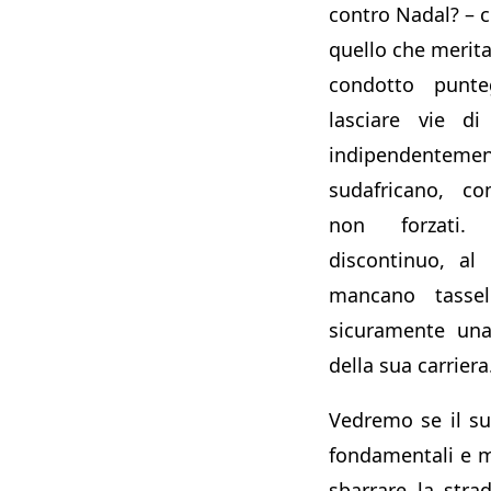
contro Nadal? – 
quello che merita
condotto punt
lasciare vie di
indipendentem
sudafricano, co
non forzati.
discontinuo, al
mancano tassel
sicuramente una 
della sua carriera
Vedremo se il su
fondamentali e m
sbarrare la str