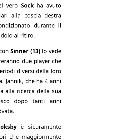
del vero
Sock
ha avuto
ari alla coscia destra
ndizionato durante il
olo al ritiro.
e con
Sinner (13)
lo vede
treranno due player che
riodi diversi della loro
a. Jannik, che ha 4 anni
 alla ricerca della sua
desco dopo tanti anni
rovata.
ooksby
è sicuramente
tori che maggiormente