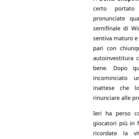
certo portato
pronunciate qu
semifinale di W
sentiva maturo e 
pari con chiunq
autoinvestitura 
bene. Dopo que
incominciato u
inattese che l
rinunciare alle pr
Ieri ha perso 
giocatori più in 
ricordate la v