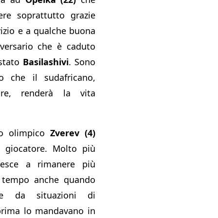
ere soprattutto grazie
vizio e a qualche buona
avversario che è caduto
 stato
Basilashivi
. Sono
o che il sudafricano,
ore, renderà la vita
so olimpico
Zverev (4)
 giocatore. Molto più
iesce a rimanere più
n tempo anche quando
re da situazioni di
prima lo mandavano in