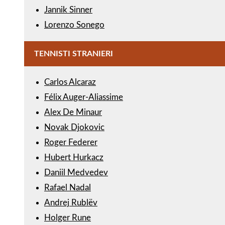
Jannik Sinner
Lorenzo Sonego
TENNISTI STRANIERI
Carlos Alcaraz
Félix Auger-Aliassime
Alex De Minaur
Novak Djokovic
Roger Federer
Hubert Hurkacz
Daniil Medvedev
Rafael Nadal
Andrej Rublëv
Holger Rune