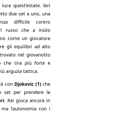
luce quest’estate. Ieri
otto due set a uno, una
nza difficile contro
il russo che a inizio
mo come un giocatore
e gli equilibri ad alto
 trovato nel giovanotto
o che tira più forte e
iù arguzia tattica.
rà con
Djokovic (1)
che
 set per prendere le
ri
. Kei gioca ancora in
ma l’autonomia con i