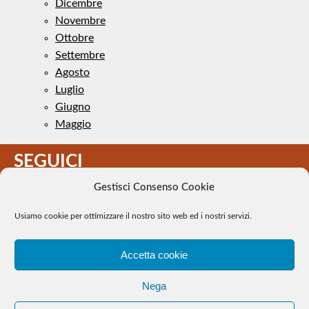
Dicembre
Novembre
Ottobre
Settembre
Agosto
Luglio
Giugno
Maggio
SEGUICI
Gestisci Consenso Cookie
Usiamo cookie per ottimizzare il nostro sito web ed i nostri servizi.
Accetta cookie
Il Tennis a pezzi - Alcune immagini presenti nel sito sono di
Nega
pubblico dominio. Se il loro uso costituisce una violazione dei