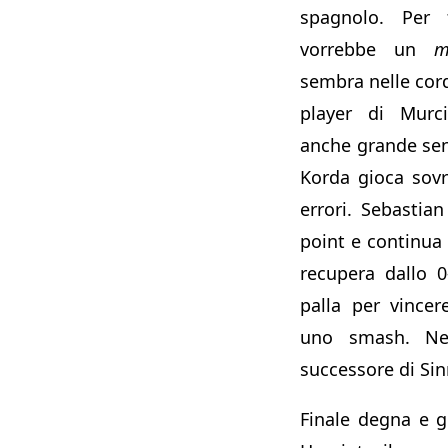
spagnolo. Per f
vorrebbe un
m
sembra nelle cord
player di Murc
anche grande sens
Korda gioca sovr
errori. Sebastia
point e continua
recupera dallo 0
palla per vincer
uno smash. Nell
successore di Sin
Finale degna e gi