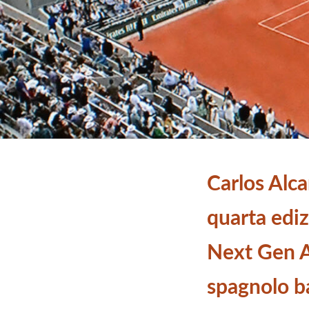
Carlos Alca
quarta ediz
Next Gen A
spagnolo ba