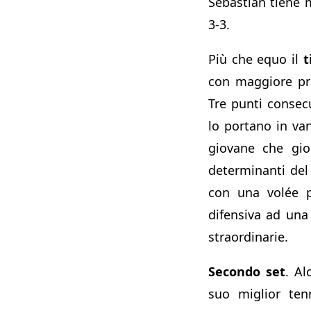
Sebastian tiene 
3-3.
Più che equo il
t
con maggiore pre
Tre punti consecu
lo portano in van
giovane che gio
determinanti del
con una volée 
difensiva ad una
straordinarie.
Secondo set
. Al
suo miglior ten