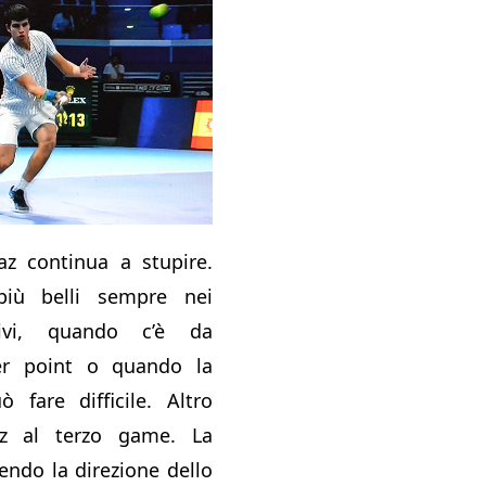
raz continua a stupire.
più belli sempre nei
ivi, quando c’è da
ller point o quando la
ò fare difficile. Altro
az al terzo game. La
endo la direzione dello