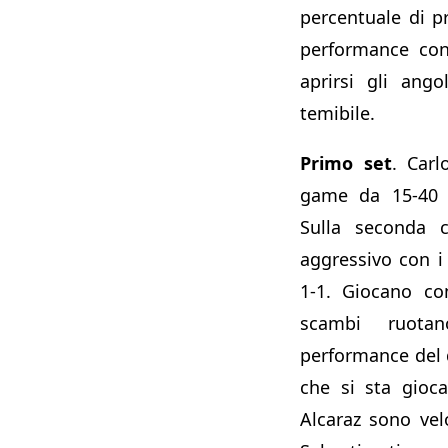
percentuale di 
performance con
aprirsi gli ango
temibile.
Primo set
. Carl
game da 15-40 e
Sulla seconda 
aggressivo con i
1-1. Giocano con
scambi ruot
performance del d
che si sta giocan
Alcaraz sono vel