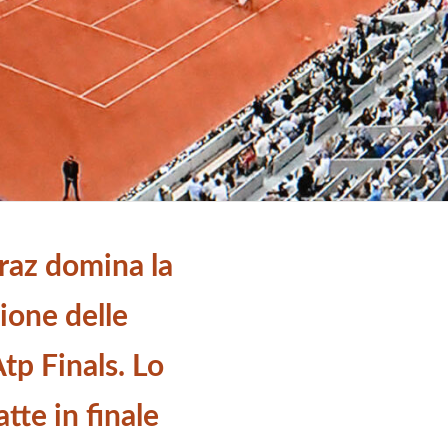
raz domina la
ione delle
tp Finals. Lo
tte in finale