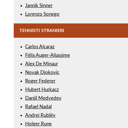
Jannik Sinner
Lorenzo Sonego
TENNISTI STRANIERI
Carlos Alcaraz
Félix Auger-Aliassime
Alex De Minaur
Novak Djokovic
Roger Federer
Hubert Hurkacz
Daniil Medvedev
Rafael Nadal
Andrej Rublëv
Holger Rune