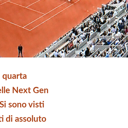
 quarta
elle Next Gen
Si sono visti
i di assoluto