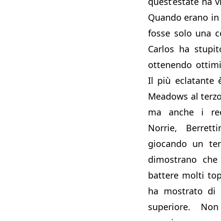
quest’estate ha vi
Quando erano in 
fosse solo una c
Carlos ha stupi
ottenendo ottimi
Il più eclatante 
Meadows al terzo
ma anche i rec
Norrie, Berrett
giocando un ten
dimostrano che 
battere molti to
ha mostrato di 
superiore. No