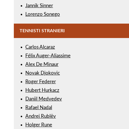
Jannik Sinner
Lorenzo Sonego
TENNISTI STRANIERI
Carlos Alcaraz
Félix Auger-Aliassime
Alex De Minaur
Novak Djokovic
Roger Federer
Hubert Hurkacz
Daniil Medvedev
Rafael Nadal
Andrej Rublëv
Holger Rune