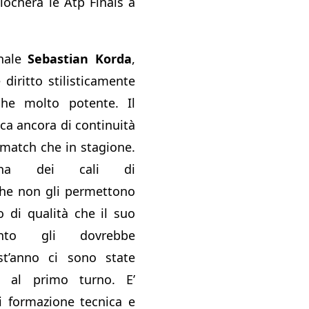
ocherà le Atp Finals a
inale
Sebastian Korda
,
 diritto stilisticamente
he molto potente. Il
nca ancora di continuità
 match che in stagione.
 ha dei cali di
che non gli permettono
o di qualità che il suo
ento gli dovrebbe
st’anno ci sono state
e al primo turno. E’
i formazione tecnica e