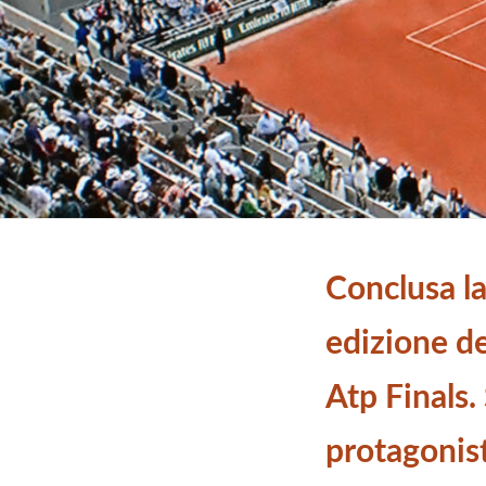
Conclusa la
edizione d
Atp Finals. 
protagonist