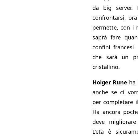
da big server. 
confrontarsi, ora 
permette, con i 
saprà fare quan
confini frances
che sarà un pr
cristallino.
Holger Rune
ha l
anche se ci vor
per completare i
Ha ancora poche
deve migliorare 
L’età è sicuram