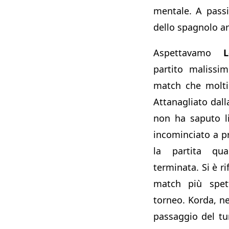
mentale. A passi
dello spagnolo arr
Aspettavamo
L
partito malissi
match che molti
Attanagliato dall
non ha saputo li
incominciato a p
la partita qu
terminata. Si è r
match più spet
torneo. Korda, nel
passaggio del tu