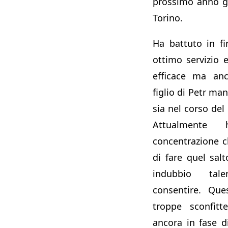
prossimo anno gi
Torino.
Ha battuto in f
ottimo servizio e
efficace ma anc
figlio di Petr ma
sia nel corso del
Attualmente
concentrazione 
di fare quel salt
indubbio tal
consentire. Que
troppe sconfitt
ancora in fase d