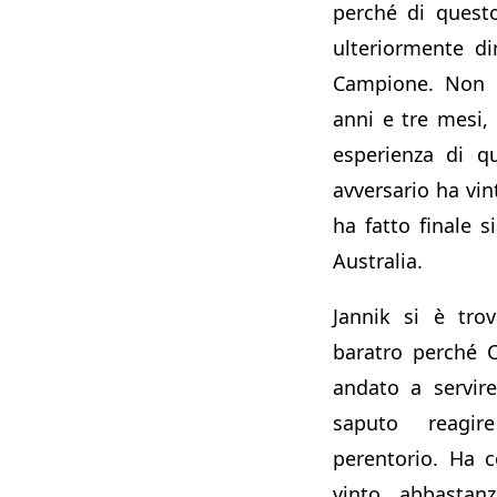
perché di questo
ulteriormente d
Campione. Non 
anni e tre mesi,
esperienza di q
avversario ha vi
ha fatto finale 
Australia.
Jannik si è tro
baratro perché C
andato a servir
saputo reagi
perentorio. Ha 
vinto abbastanz