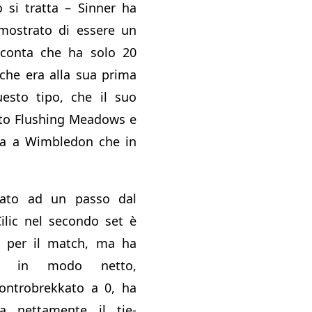
 si tratta – Sinner ha
imostrato di essere un
conta che ha solo 20
 che era alla sua prima
uesto tipo, che il suo
nto Flushing Meadows e
sia a Wimbledon che in
vato ad un passo dal
ilic nel secondo set è
e per il match, ma ha
re in modo netto,
controbrekkato a 0, ha
a nettamente il tie-