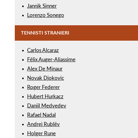
Jannik Sinner
Lorenzo Sonego
TENNISTI STRANIERI
Carlos Alcaraz
Félix Auger-Aliassime
Alex De Minaur
Novak Djokovic
Roger Federer
Hubert Hurkacz
Daniil Medvedev
Rafael Nadal
Andrej Rublëv
Holger Rune