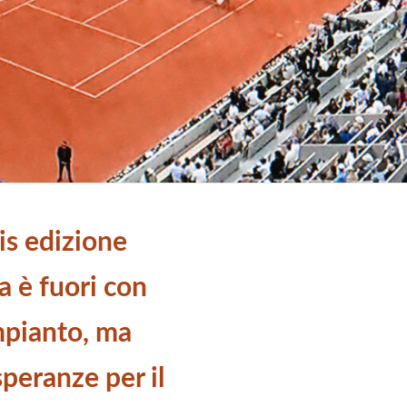
s edizione
ia è fuori con
mpianto, ma
peranze per il