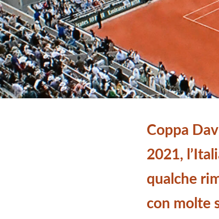
Coppa Davi
2021, l’Ital
qualche ri
con molte s