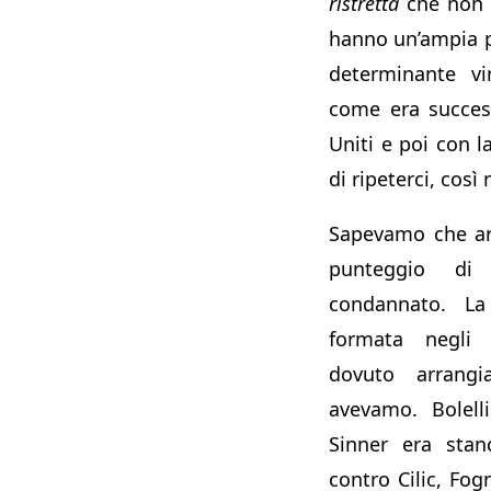
ristretta
che non 
hanno un’ampia po
determinante vi
come era succes
Uniti e poi con 
di ripeterci, così
Sapevamo che arr
punteggio di
condannato. La
formata negli
dovuto arrangi
avevamo. Bolell
Sinner era sta
contro Cilic, Fog