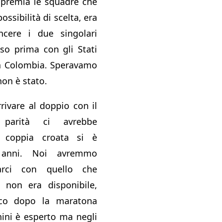
premia le squadre che
ssibilità di scelta, era
ncere i due singolari
so prima con gli Stati
la Colombia. Speravamo
 non è stato.
ivare al doppio con il
 parità ci avrebbe
 coppia croata si è
 anni. Noi avremmo
arci con quello che
i non era disponibile,
nco dopo la maratona
nini è esperto ma negli