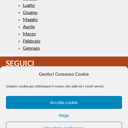
Luglio
Giugno
Maggio
Aprile
Marzo
Febbraio
Gennaio
SEGUICI
Gestisci Consenso Cookie
Usiamo cookie per ottimizzare il nostro sito web ed i nostri servizi.
Accetta cookie
Il Tennis a pezzi - Alcune immagini presenti nel sito sono di
Nega
pubblico dominio. Se il loro uso costituisce una violazione dei
diritti d’autore, se ne faccia comunicazione e si provvederà alla