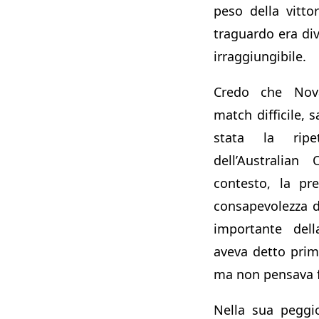
peso della vitto
traguardo era di
irraggiungibile.
Credo che Nov
match difficile,
stata la ripet
dell’Australian
contesto, la pre
consapevolezza di
importante del
aveva detto prim
ma non pensava f
Nella sua peggio