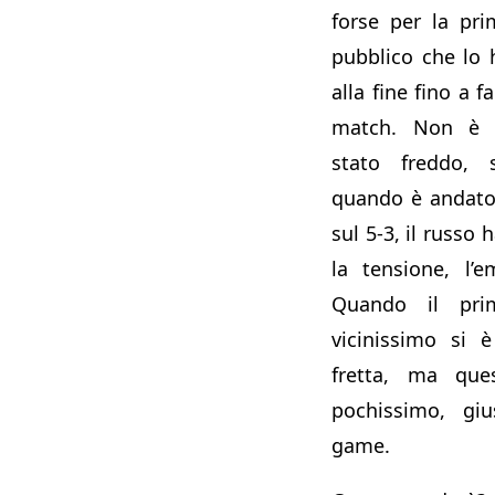
forse per la prim
pubblico che lo h
alla fine fino a 
match. Non è 
stato freddo, s
quando è andato 
sul 5-3, il russo 
la tensione, l’e
Quando il pr
vicinissimo si 
fretta, ma qu
pochissimo, gi
game.