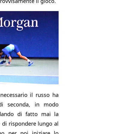
provvisamente il gioco.
necessario il russo ha
 di seconda, in modo
ando di fatto mai la
e di rispondere lungo al
o per poi iniziare lo