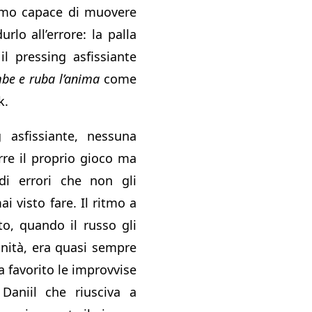
itmo capace di muovere
durlo all’errore: la palla
il pressing asfissiante
be e ruba l’anima
come
k.
 asfissiante, nessuna
rre il proprio gioco ma
 di errori che non gli
 visto fare. Il ritmo a
to, quando il russo gli
unità, era quasi sempre
 favorito le improvvise
 Daniil che riusciva a