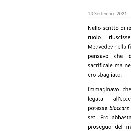
13 Settembre 2021
Nello scritto di i
ruolo riusci
Medvedev nella f
pensavo che di
sacrificale ma ne
ero sbagliato.
Immaginavo che
legata all’ecce
potesse
bloccare
set. Ero abbast
proseguo del ma