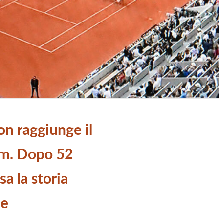
on raggiunge il
am. Dopo 52
sa la storia
te