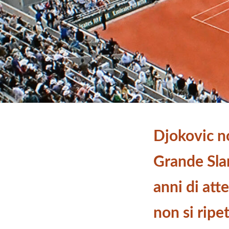
Djokovic n
Grande Sl
anni di atte
non si ripe