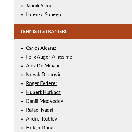
Jannik Sinner
Lorenzo Sonego
TENNISTI STRANIERI
Carlos Alcaraz
Félix Auger-Aliassime
Alex De Minaur
Novak Djokovic
Roger Federer
Hubert Hurkacz
Daniil Medvedev
Rafael Nadal
Andrej Rublëv
Holger Rune