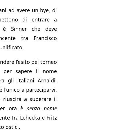
iani ad avere un bye, di
mettono di entrare a
o, è Sinner che deve
ncente tra Francisco
alificato.
dere l’esito del torneo
ne per sapere il nome
ra gli italiani Arnaldi,
 l’unico a parteciparvi.
 riuscirà a superare il
per ora è
senza nome
ente tra Lehecka e Fritz
o ostici.