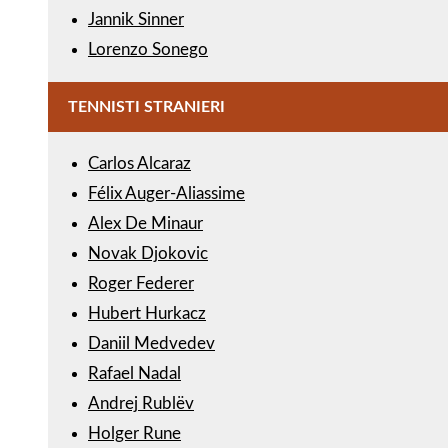
Jannik Sinner
Lorenzo Sonego
TENNISTI STRANIERI
Carlos Alcaraz
Félix Auger-Aliassime
Alex De Minaur
Novak Djokovic
Roger Federer
Hubert Hurkacz
Daniil Medvedev
Rafael Nadal
Andrej Rublëv
Holger Rune