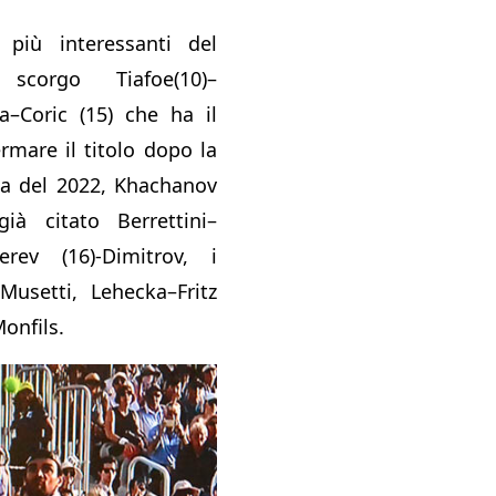
i più interessanti del
scorgo Tiafoe(10)–
a–Coric (15) che ha il
rmare il titolo dopo la
ata del 2022, Khachanov
già citato Berrettini–
rev (16)-Dimitrov, i
Musetti, Lehecka–Fritz
Monfils.