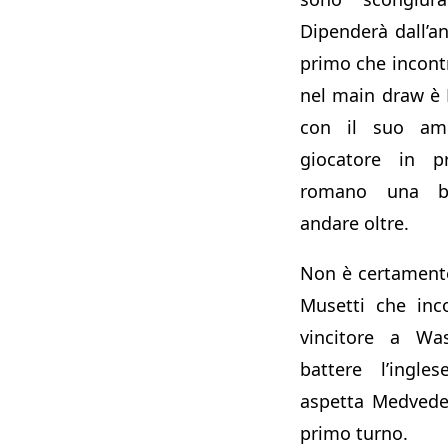
Dipenderà dall’a
primo che incontr
nel main draw è 
con il suo ami
giocatore in pr
romano una b
andare oltre.
Non è certamente 
Musetti che inc
vincitore a Wa
battere l’ingl
aspetta Medvede
primo turno.