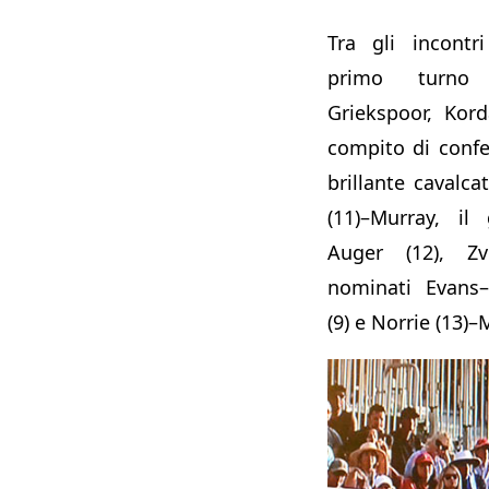
Tra gli incontr
primo turno 
Griekspoor, Kord
compito di confe
brillante cavalc
(11)–Murray, il 
Auger (12), Zve
nominati Evans–
(9) e Norrie (13)–