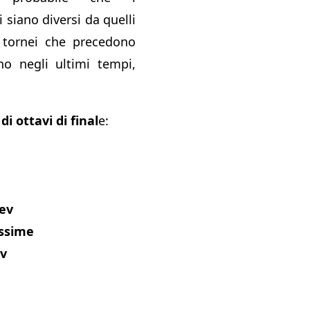
i siano diversi da quelli
 tornei che precedono
o negli ultimi tempi,
di ottavi di final
e:
ev
ssime
v