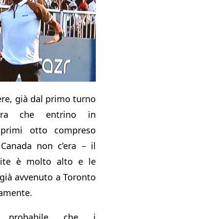
re, già dal primo turno
ra che entrino in
 primi otto compreso
 Canada non c’era – il
rtite è molto alto e le
già avvenuto a Toronto
ramente.
ra probabile che i