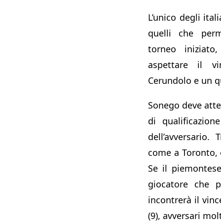
L’unico degli ital
quelli che per
torneo iniziat
aspettare il vi
Cerundolo e un qu
Sonego deve atten
di qualificazio
dell’avversario. T
come a Toronto, è
Se il piemontese
giocatore che 
incontrerà il vinc
(9), avversari molt