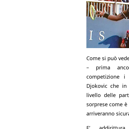
Come si può vede
– prima anco
competizione i
Djokovic che in
livello delle pa
sorprese come è 
arriveranno sicu
E’ addirittu