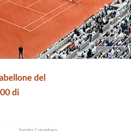
tabellone del
00 di
Sandro Columbaro