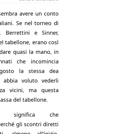
sembra avere un conto
aliani. Se nel torneo di
 Berrettini e Sinner,
el tabellone, erano così
 dare quasi la mano, in
nnati che incomincia
gosto la stessa dea
abbia voluto vederli
za vicini, ma questa
bassa del tabellone.
 significa che
rché gli scontri diretti
i, almeno all’inizio.